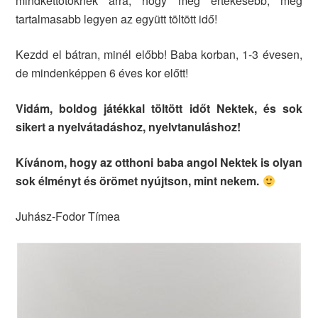
mindkettőtöknek arra, hogy még értékesebb, még
tartalmasabb legyen az együtt töltött idő!
Kezdd el bátran, minél előbb! Baba korban, 1-3 évesen,
de mindenképpen 6 éves kor előtt!
Vidám, boldog játékkal töltött időt Nektek, és sok
sikert a nyelvátadáshoz, nyelvtanuláshoz!
Kívánom, hogy az otthoni baba angol Nektek is olyan
sok élményt és örömet nyújtson, mint nekem.
Juhász-Fodor Tímea