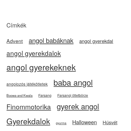
Címkék
angol babáknak
Advent
angol gyerekdal
angol gyerekdalok
angol gyerekeknek
baba angol
angolozós játékötletek
Farsang
Farsangi ötletbörze
Boowa and Kwala
gyerek angol
Finommotorika
Gyerekdalok
Halloween
Húsvét
gyurma