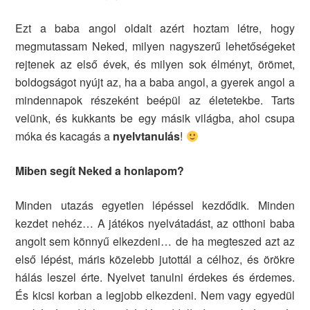
Ezt a baba angol oldalt azért hoztam létre, hogy
megmutassam Neked, milyen nagyszerű lehetőségeket
rejtenek az első évek, és milyen sok élményt, örömet,
boldogságot nyújt az, ha a baba angol, a gyerek angol a
mindennapok részeként beépül az életetekbe. Tarts
velünk, és kukkants be egy másik világba, ahol csupa
móka és kacagás a
nyelvtanulás
!
Miben segít Neked a honlapom?
Minden utazás egyetlen lépéssel kezdődik. Minden
kezdet nehéz… A játékos nyelvátadást, az otthoni baba
angolt sem könnyű elkezdeni… de ha megteszed azt az
első lépést, máris közelebb jutottál a célhoz, és örökre
hálás leszel érte. Nyelvet tanulni érdekes és érdemes.
És kicsi korban a legjobb elkezdeni. Nem vagy egyedül