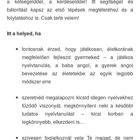
a kétségeiddel, a kérdéseiddel! Itt segítséget és
bátorítást kapsz az első lépések megtételéhez és a
folytatáshoz is. Csak tarts velem!
Itt a helyed, ha
fontosnak érzed, hogy játékosan, életkorának
megfelelően fejleszd gyermeked – a játékos
nyelvtanulás, a baba angol, a gyerek angol
bevezetése az életetekbe az egyik legjobb
módszer erre
szeretnéd megalapozni kicsid idegen nyelvekhez
fűződő viszonyát, megkönnyíteni neki a későbbi
tudatos nyelvtanulást – kicsi korban a
legkönnyebb, elkezdeni is…
szívesen foglalkoznál vele Te magad, de nem