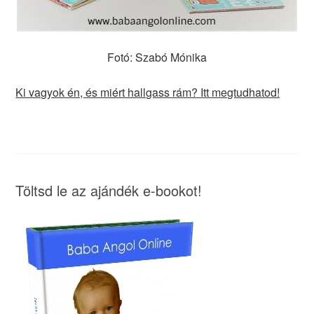
Fotó: Szabó Mónika
Ki vagyok én, és miért hallgass rám? Itt megtudhatod!
Töltsd le az ajándék e-bookot!