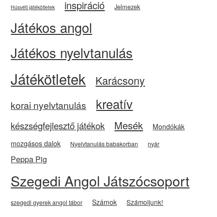
inspiráció
Jelmezek
Húsvéti játékötletek
Játékos angol
Játékos nyelvtanulás
Játékötletek
Karácsony
kreatív
korai nyelvtanulás
Mesék
készségfejlesztő játékok
Mondókák
mozgásos dalok
Nyelvtanulás babakorban
nyár
Peppa Pig
Szegedi Angol Játszócsoport
Számok
Számoljunk!
szegedi gyerek angol tábor