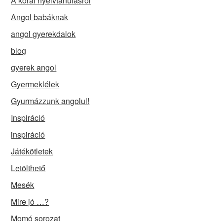
A korai nyelvtanulásról
Angol babáknak
angol gyerekdalok
blog
gyerek angol
Gyermeklélek
Gyurmázzunk angolul!
Inspiráció
inspiráció
Játékötletek
Letölthető
Mesék
Mire jó …?
Momó sorozat