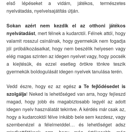
első lépéseket a vidám, játékos, természetes
nyelvátadás, nyelvelsajátítás útján.
Sokan azért nem kezdik el az otthoni játékos
nyelvátadást
,
mert félnek a kudarctól. Félnek attól, hogy
valamit rosszul csinálnak, hogy gyermekük nem fogadja
jól próbálkozásaikat, hogy nem beszélik helyesen vagy
elég magas szinten az idegen nyelvet vagy, hogy pocsék
a kiejtésük, és ezzel esetleg örökre tönkre teszik
gyermekük boldogulását idegen nyelvek tanulása terén.
Vedd észre, hogy ez az egész
a Te fejlődésedet is
szolgálja
! Neked is lehetőséged van arra, hogy fejleszd
magad, hogy jobb és magabiztosabb legyél az adott
idegen nyelv használatát tekintve. A kérdés már csak az,
hogy a kudarcoktól félve inkább bele sem kezdesz, vagy
szembenézel a félelmeiddel… és lehetőséget adsz