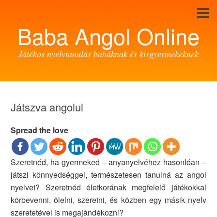
Baba Angol Online
Játékos nyelvtanulás babáknak és kisgyermekeknek
Játszva angolul
Spread the love
Szeretnéd, ha gyermeked – anyanyelvéhez hasonlóan –
játszi könnyedséggel, természetesen tanulná az angol
nyelvet? Szeretnéd életkorának megfelelő játékokkal
körbevenni, ölelni, szeretni, és közben egy másik nyelv
szeretetével is megajándékozni?