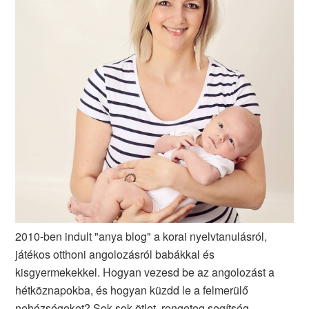
2010-ben indult "anya blog" a korai nyelvtanulásról,
játékos otthoni angolozásról babákkal és
kisgyermekekkel. Hogyan vezesd be az angolozást a
hétköznapokba, és hogyan küzdd le a felmerülő
nehézségeket? Sok-sok ötlet, rengeteg segítség,