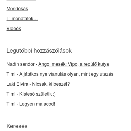
Mondókák
Ti mondtátok…
Videók
Legutóbbi hozzászólások
Nadin sandor
-
Angol mesék: Vipo, a repülő kutya
Timi
-
A játékos nyelvtanulás olyan, mint egy utazás
Laki Elvira
-
Nicsak, ki beszél?
Timi
-
Kistesó születik :)
Timi
-
Legyen malacod!
Keresés