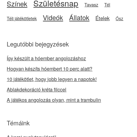
Születésnap
Színek
Tavasz
Tél
Videók
Állatok
Ételek
Téli játékötletek
Ősz
Legutóbbi bejegyzések
Így készült a hóember angolozáshoz
Hogyan készíts hóembert 10 perc alatt?
10 játékötlet, hogy jobb legyen a napotok!
Ablakdekoráció kréta filccel
A játékos angolozás olyan, mint a trambulin
Témáink