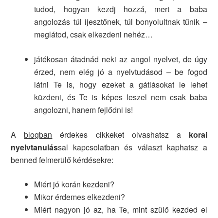
tudod, hogyan kezdj hozzá, mert a baba
angolozás túl ijesztőnek, túl bonyolultnak tűnik –
meglátod, csak elkezdeni nehéz…
játékosan átadnád neki az angol nyelvet, de úgy
érzed, nem elég jó a nyelvtudásod – be fogod
látni Te is, hogy ezeket a gátlásokat le lehet
küzdeni, és Te is képes leszel nem csak baba
angolozni, hanem fejlődni is!
A
blogban
érdekes cikkeket olvashatsz a
korai
nyelvtanulás
sal kapcsolatban és választ kaphatsz a
benned felmerülő kérdésekre:
Miért jó korán kezdeni?
Mikor érdemes elkezdeni?
Miért nagyon jó az, ha Te, mint szülő kezded el