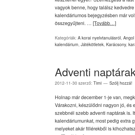
vagyok benne, hogy találsz kedvedre 
kalendáriumos bejegyzésben már volt 
összegyűjteni. …
[Tovább…]
Kategóriák:
A korai nyelvtanulásról
,
Angol
kalendárium
,
Játékötletek
,
Karácsony
,
kar
Adventi naptárak
2012-11-30
szerző:
Timi
Szólj hozzá!
Holnap már december 1-je van, megk
Várakozni, készülődni nagyon jó, és
szebbnél szebb adventi naptárak is. 
kalendáriumunkat, most pedig extra g
melyeket akár fillérekből is kihozhatsz