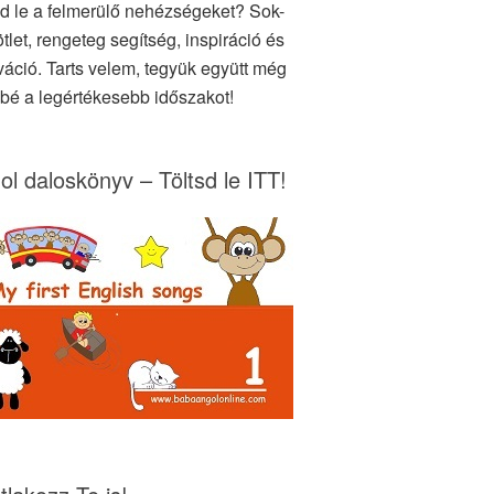
d le a felmerülő nehézségeket? Sok-
tlet, rengeteg segítség, inspiráció és
váció. Tarts velem, tegyük együtt még
bé a legértékesebb időszakot!
ol daloskönyv – Töltsd le ITT!