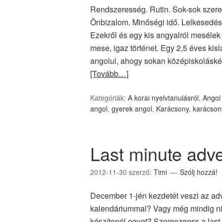
Rendszeresség. Rutin. Sok-sok szeret
Önbizalom. Minőségi idő. Lelkesedés.
Ezekről és egy kis angyalról meséle
mese, igaz történet. Egy 2,5 éves kisl
angolul, ahogy sokan középiskolásk
[Tovább…]
Kategóriák:
A korai nyelvtanulásról
,
Angol
angol
,
gyerek angol
,
Karácsony
,
karácson
Last minute adve
2012-11-30
szerző:
Timi
Szólj hozzá!
December 1-jén kezdetét veszi az adve
kalendáriummal? Vagy még mindig ni
készítenél egyet? Szemezgess a last m