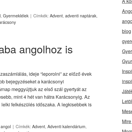
A ko
Ango
l
,
Gyermeklélek
Címkék:
Advent
,
adventi naptárak
,
ango
arácsony
blog
gyer
aba angolhoz is
Gyer
Gyur
Insp
zaszámlálás, ideje “leporolni” az előző évek
insp
bb bejegyzéseket a karácsonyi
nap meggyújtjuk az első szál gyertyát az
Játé
vesebb, mint 4 hét van hátra Karácsonyig. Az
Letö
 lelki felkészülés időszaka. A legkisebbek is
Mes
Mire
 angol
Címkék:
Advent
,
Adventi kalendárium
,
Momó