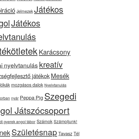
Játékos
iráció
Jelmezek
gol
Játékos
elvtanulás
tékötletek
Karácsony
kreatív
ai nyelvtanulás
Mesék
ségfejlesztő játékok
ókák
mozgásos dalok
Nyelvtanulás
Szegedi
Peppa Pig
orban
nyár
gol Játszócsoport
Számok
Számoljunk!
di gyerek angol tábor
Születésnap
nek
Tavasz
Tél