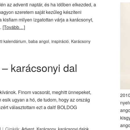
én az adventi naptár, és ha időben elkezded, a
 nagyon szeretem saját kezűleg készíteni
a kisfiam milyen izgatottan várja a karácsonyt,
 …
[Tovább…]
ti kalendárium
,
baba angol
,
inspiráció
,
Karácsony
– karácsonyi dal
 kívánok. Finom vacsorát, meghitt ünnepeket,
2010
 esik ugyan a hó, de tudom, hogy az ország
nyel
, ezért választottam ezt a dalt! BOLDOG
ango
kisg
ango
l
Címkék:
Advent
,
Karácsony
,
karácsonyi dalok