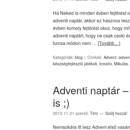
Ha Neked is minden évben fejtörést o
adventi naptár, akkor ez hasznos lesz.
évben komoly fejtörést okoz, hogy mi
adventi naptárt, hogy ne csak csoki é
furcsa módon nem …
[Tovább…]
Kategóriák:
blog
Címkék:
Advent
,
advent
készségfejlesztő játékok
,
kreatív
,
Mikulás
Adventi naptár 
is ;)
2013-11-21
szerző:
Timi
Szólj hozzá!
Nemsokára itt lesz Advent első vasá