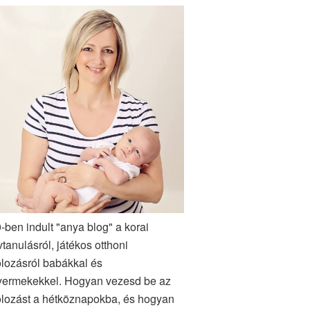
-ben indult "anya blog" a korai
vtanulásról, játékos otthoni
lozásról babákkal és
yermekekkel. Hogyan vezesd be az
lozást a hétköznapokba, és hogyan