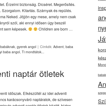
et. Érzelmi biztonság. Dicséret. Megerősítés.
insp
 Szorgalom. Kitartás. Szárnyak és repülés.
an
k ma Neked. Jöjjön egy mese, amely nem csak
ányról szól, aki ennyi idősen úgy beszél
ny
ént sem képesek.
Children are born …
Já
 babáknak
,
gyerek angol
Címkék:
Advent
,
baba
kor
yi baba angol
,
Ti mondtátok...
kész
Mond
nti naptár ötletek
babak
An
nti időszak. Elkészültél az idei adventi
szege
ncs karácsonyváró naptáratok, de szívesen
Szí
inute adventi naptár ötletek között, biztos