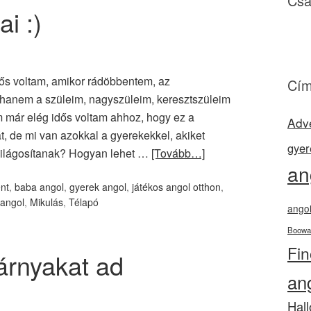
Csa
i :)
ős voltam, amikor rádöbbentem, az
Cím
 hanem a szüleim, nagyszüleim, keresztszüleim
 már elég idős voltam ahhoz, hogy ez a
Adv
t, de mi van azokkal a gyerekekkel, akiket
gyer
elvilágosítanak? Hogyan lehet …
[Tovább…]
an
nt
,
baba angol
,
gyerek angol
,
játékos angol otthon
,
 angol
,
Mikulás
,
Télapó
angol
Boowa
Fi
árnyakat ad
an
Hal