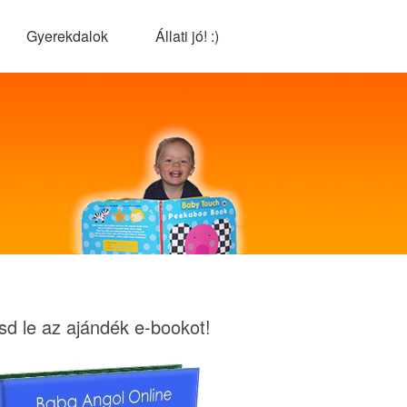
Gyerekdalok
Állati jó! :)
tsd le az ajándék e-bookot!