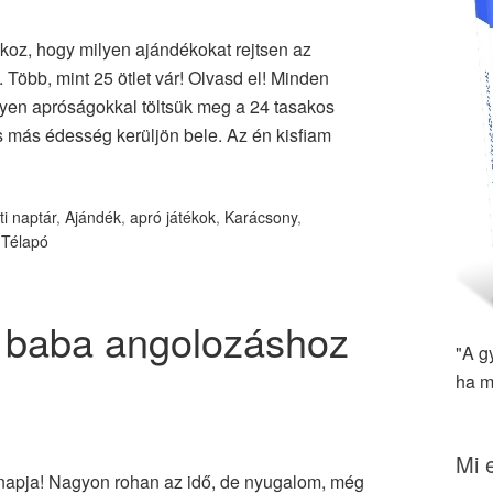
koz, hogy milyen ajándékokat rejtsen az
 Több, mint 25 ötlet vár! Olvasd el! Minden
lyen apróságokkal töltsük meg a 24 tasakos
s más édesség kerüljön bele. Az én kisfiam
i naptár
,
Ajándék
,
apró játékok
,
Karácsony
,
,
Télapó
– baba angolozáshoz
"A g
ha m
Mi 
rnapja! Nagyon rohan az idő, de nyugalom, még