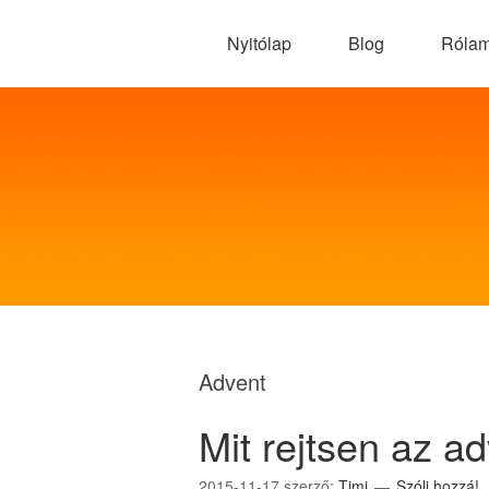
Nyitólap
Blog
Róla
Advent
Mit rejtsen az a
2015-11-17
szerző:
Timi
Szólj hozzá!