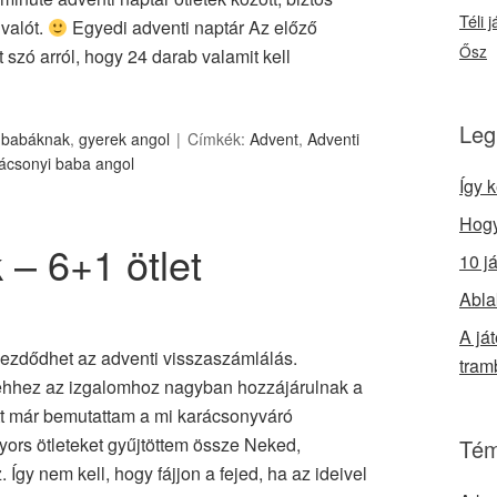
Téli 
valót.
Egyedi adventi naptár Az előző
Ősz
szó arról, hogy 24 darab valamit kell
Leg
 babáknak
,
gyerek angol
Címkék:
Advent
,
Adventi
ácsonyi baba angol
Így 
Hogy
 – 6+1 ötlet
10 j
Abla
A já
ezdődhet az adventi visszaszámlálás.
tram
 ehhez az izgalomhoz nagyban hozzájárulnak a
Itt már bemutattam a mi karácsonyváró
yors ötleteket gyűjtöttem össze Neked,
Tém
. Így nem kell, hogy fájjon a fejed, ha az ideivel