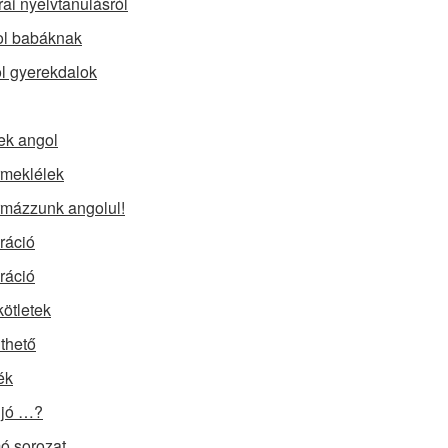
rai nyelvtanulásról
l babáknak
l gyerekdalok
ek angol
meklélek
mázzunk angolul!
iráció
iráció
kötletek
lthető
ék
 jó …?
 sorozat