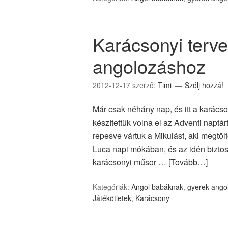
Karácsonyi terv
angolozáshoz
2012-12-17
szerző:
Timi
Szólj hozzá!
Már csak néhány nap, és itt a karács
készítettük volna el az Adventi naptá
repesve vártuk a Mikulást, aki megtölt
Luca napi mókában, és az idén bizto
karácsonyi műsor …
[Tovább…]
Kategóriák:
Angol babáknak
,
gyerek ango
Játékötletek
,
Karácsony