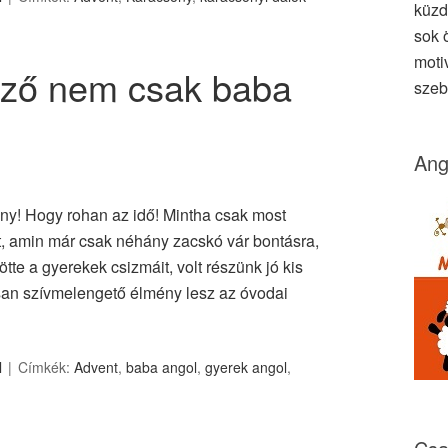
küzd
sok ö
moti
ező nem csak baba
szeb
Ang
ony! Hogy rohan az idő! Mintha csak most
rt, amin már csak néhány zacskó vár bontásra,
ötte a gyerekek csizmáit, volt részünk jó kis
san szívmelengető élmény lesz az óvodai
l
Címkék:
Advent
,
baba angol
,
gyerek angol
,