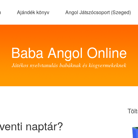
m
Ajándék könyv
Angol Játszócsoport (Szeged)
Baba Angol Online
Játékos nyelvtanulás babáknak és kisgyermekeknek
Töl
dventi naptár?