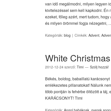
van idő megálmodni, milyen legyen id
kivitelezéssel sem kell kapkodni. Én
ezeket, főleg azért, mert tudom, hogy 
és milyen örömmel fogja nézegetni,
Kategóriák:
blog
Címkék:
Advent
,
Adven
White Christmas 
2012-12-24
szerző:
Timi
Szólj hozzá!
Békés, boldog, babaillatú karácsonyt
emlékezetes pillanatokat! Nálunk nem
több pontján is fehérbe öltözött a táj
KARÁCSONYT! Timi
Kategóriák:
Angol babáknak
,
gyerek ango