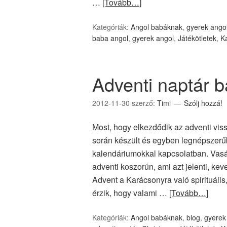
…
[Tovább…]
Kategóriák:
Angol babáknak
,
gyerek ango
baba angol
,
gyerek angol
,
Játékötletek
,
K
Adventi naptár b
2012-11-30
szerző:
Timi
Szólj hozzá!
Most, hogy elkezdődik az adventi viss
során készült és egyben legnépszerű
kalendáriumokkal kapcsolatban. Vasár
adventi koszorún, ami azt jelenti, ke
Advent a Karácsonyra való spirituális,
érzik, hogy valami …
[Tovább…]
Kategóriák:
Angol babáknak
,
blog
,
gyerek