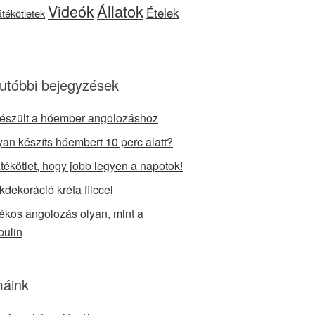
Videók
Állatok
Ételek
játékötletek
utóbbi bejegyzések
készült a hóember angolozáshoz
an készíts hóembert 10 perc alatt?
átékötlet, hogy jobb legyen a napotok!
kdekoráció kréta filccel
tékos angolozás olyan, mint a
bulin
áink