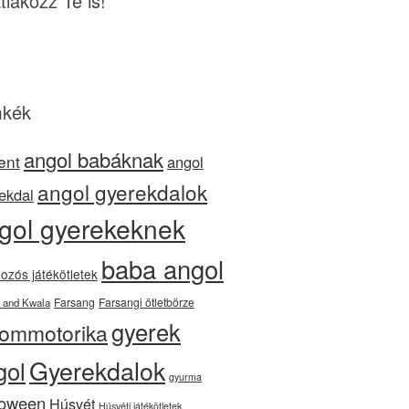
tlakozz Te is!
kék
angol babáknak
ent
angol
angol gyerekdalok
ekdal
gol gyerekeknek
baba angol
ozós játékötletek
Farsang
Farsangi ötletbörze
 and Kwala
gyerek
nommotorika
Gyerekdalok
gol
gyurma
loween
Húsvét
Húsvéti játékötletek