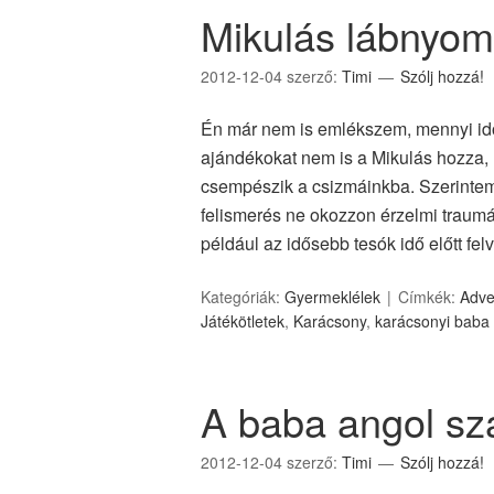
Mikulás lábnyoma
2012-12-04
szerző:
Timi
Szólj hozzá!
Én már nem is emlékszem, mennyi id
ajándékokat nem is a Mikulás hozza,
csempészik a csizmáinkba. Szerintem
felismerés ne okozzon érzelmi traumá
például az idősebb tesók idő előtt f
Kategóriák:
Gyermeklélek
Címkék:
Adve
Játékötletek
,
Karácsony
,
karácsonyi baba
A baba angol sz
2012-12-04
szerző:
Timi
Szólj hozzá!