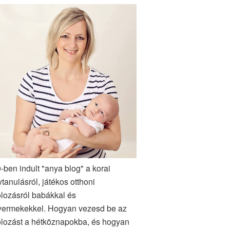
-ben indult "anya blog" a korai
vtanulásról, játékos otthoni
lozásról babákkal és
yermekekkel. Hogyan vezesd be az
lozást a hétköznapokba, és hogyan