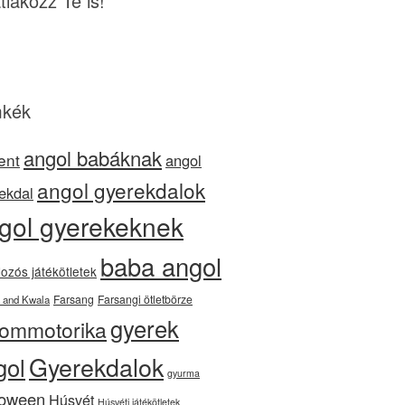
tlakozz Te is!
kék
angol babáknak
ent
angol
angol gyerekdalok
ekdal
gol gyerekeknek
baba angol
ozós játékötletek
Farsang
Farsangi ötletbörze
 and Kwala
gyerek
nommotorika
Gyerekdalok
gol
gyurma
loween
Húsvét
Húsvéti játékötletek