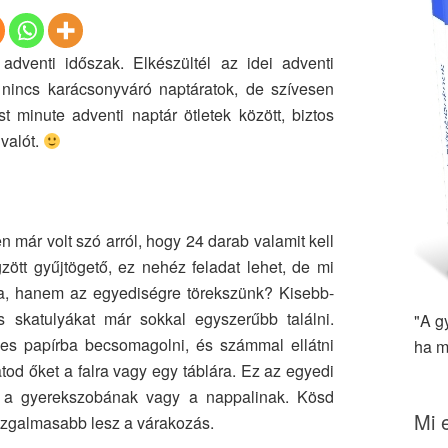
dventi időszak. Elkészültél az idei adventi
incs karácsonyváró naptáratok, de szívesen
 minute adventi naptár ötletek között, biztos
valót.
már volt szó arról, hogy 24 darab valamit kell
tt gyűjtögető, ez nehéz feladat lehet, de mi
a, hanem az egyediségre törekszünk? Kisebb-
 skatulyákat már sokkal egyszerűbb találni.
"A g
es papírba becsomagolni, és számmal ellátni
ha m
tod őket a falra vagy egy táblára. Ez az egyedi
sz a gyerekszobának vagy a nappalinak. Kösd
Mi 
izgalmasabb lesz a várakozás.