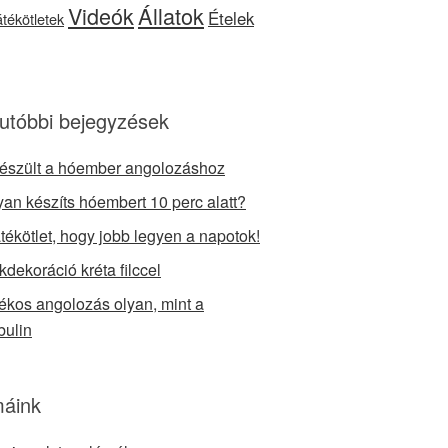
Videók
Állatok
Ételek
játékötletek
utóbbi bejegyzések
készült a hóember angolozáshoz
an készíts hóembert 10 perc alatt?
átékötlet, hogy jobb legyen a napotok!
kdekoráció kréta filccel
tékos angolozás olyan, mint a
bulin
áink