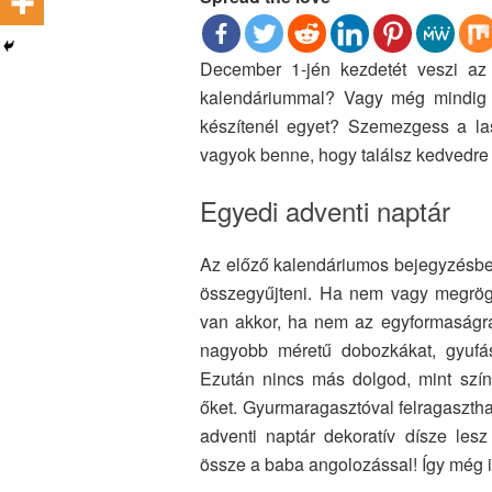
December 1-jén kezdetét veszi az a
kalendáriummal? Vagy még mindig n
készítenél egyet? Szemezgess a last
vagyok benne, hogy találsz kedvedre 
Egyedi adventi naptár
Az előző kalendáriumos bejegyzésben 
összegyűjteni. Ha nem vagy megrögzö
van akkor, ha nem az egyformaságr
nagyobb méretű dobozkákat, gyufás
Ezután nincs más dolgod, mint szín
őket. Gyurmaragasztóval felragasztha
adventi naptár dekoratív dísze le
össze a baba angolozással! Így még 