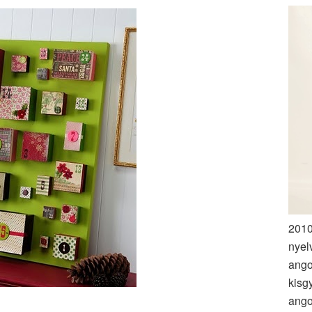
2010
nyel
ango
kisg
ango