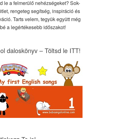
d le a felmerülő nehézségeket? Sok-
tlet, rengeteg segítség, inspiráció és
váció. Tarts velem, tegyük együtt még
bé a legértékesebb időszakot!
ol daloskönyv – Töltsd le ITT!