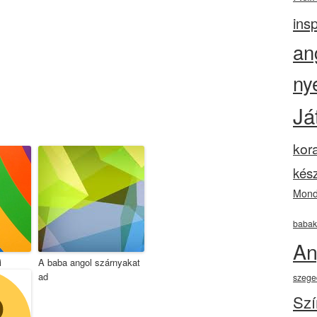
insp
an
ny
Já
kor
kész
Mond
babak
An
i
A baba angol szárnyakat
ad
szege
Szí