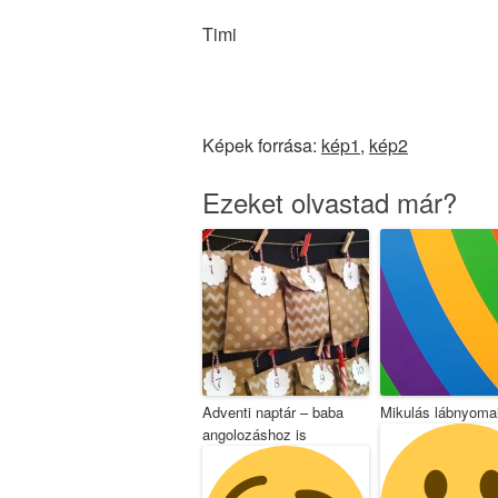
Timi
Képek forrása:
kép1
,
kép2
Ezeket olvastad már?
Adventi naptár – baba
Mikulás lábnyoma
angolozáshoz is