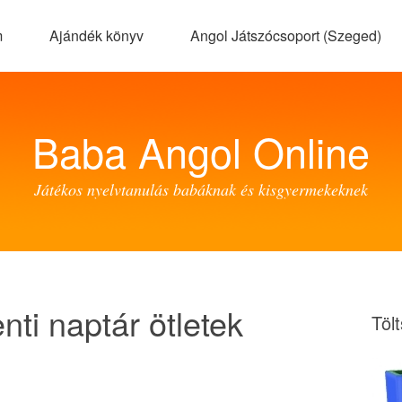
m
Ajándék könyv
Angol Játszócsoport (Szeged)
Baba Angol Online
Játékos nyelvtanulás babáknak és kisgyermekeknek
nti naptár ötletek
Töl