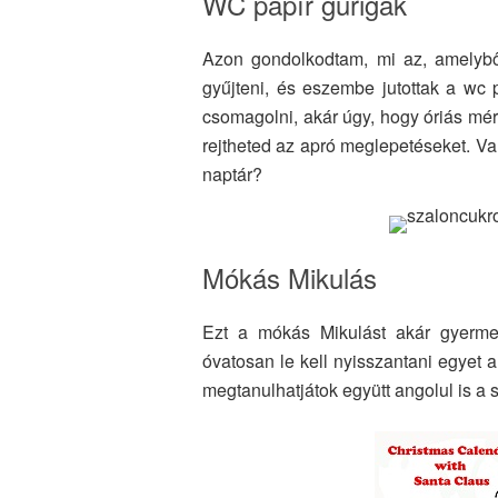
WC papír gurigák
Azon gondolkodtam, mi az, amelybő
gyűjteni, és eszembe jutottak a wc 
csomagolni, akár úgy, hogy óriás mé
rejtheted az apró meglepetéseket. Va
naptár?
Mókás Mikulás
Ezt a mókás Mikulást akár gyermek
óvatosan le kell nyisszantani egyet a
megtanulhatjátok együtt angolul is a