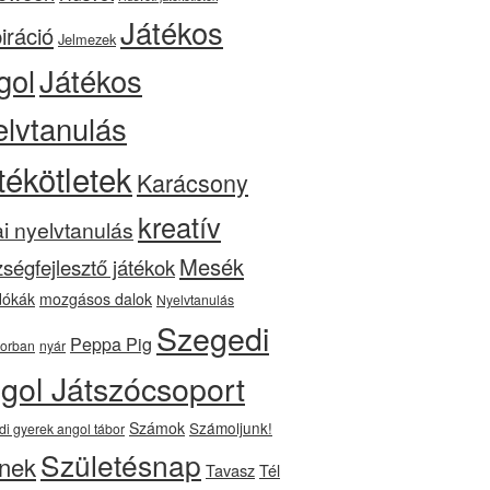
Játékos
iráció
Jelmezek
gol
Játékos
elvtanulás
tékötletek
Karácsony
kreatív
ai nyelvtanulás
Mesék
ségfejlesztő játékok
ókák
mozgásos dalok
Nyelvtanulás
Szegedi
Peppa Pig
orban
nyár
gol Játszócsoport
Számok
Számoljunk!
di gyerek angol tábor
Születésnap
nek
Tavasz
Tél