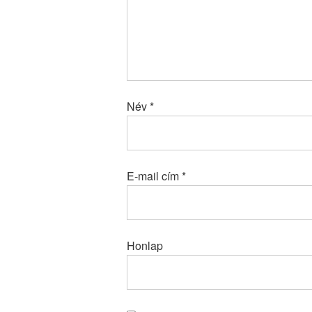
Név
*
E-mail cím
*
Honlap