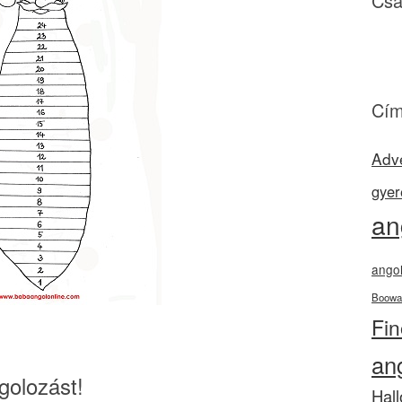
Csa
Cím
Adv
gyer
an
angol
Boowa
Fi
an
golozást!
Hal