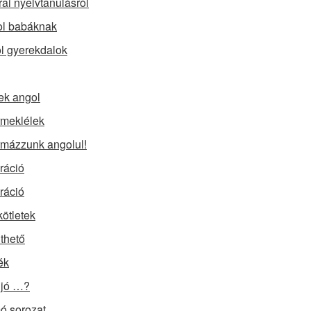
rai nyelvtanulásról
l babáknak
l gyerekdalok
ek angol
meklélek
mázzunk angolul!
iráció
iráció
kötletek
lthető
ék
 jó …?
 sorozat