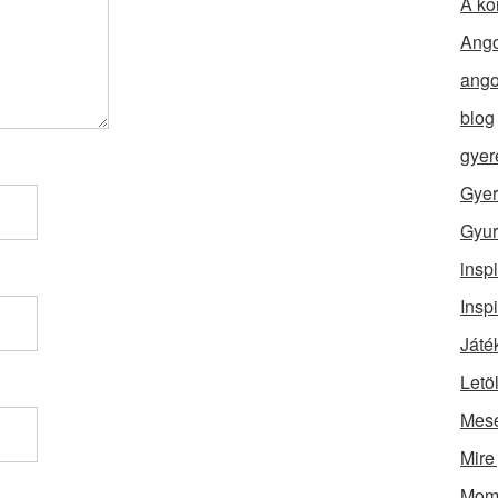
A ko
Ango
ango
blog
gyer
Gyer
Gyur
insp
Insp
Játé
Letö
Mes
Mire
Momó