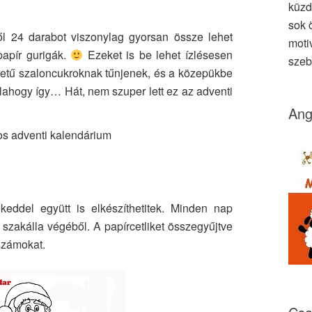
küzd
sok ö
l 24 darabot viszonylag gyorsan össze lehet
moti
papír gurigák.
Ezeket is be lehet ízlésesen
szeb
retű szaloncukroknak tűnjenek, és a közepükbe
lahogy így… Hát, nem szuper lett ez az adventi
Ang
eddel együtt is elkészíthetitek. Minden nap
 szakálla végéből. A papírcetliket összegyűjtve
 számokat.