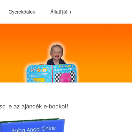
Gyerekdalok
Állati jó! :)
tsd le az ajándék e-bookot!