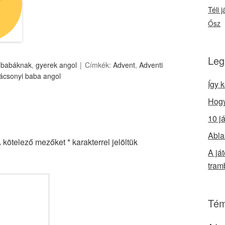
Téli 
Ősz
Leg
 babáknak
,
gyerek angol
Címkék:
Advent
,
Adventi
ácsonyi baba angol
Így 
Hogy
10 j
Abla
 kötelező mezőket
*
karakterrel jelöltük
A já
tram
Tém