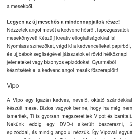
a mesékből.
Legyen az új mesehős a mindennapjaitok része!
Nézzetek angol mesét a kedvenc hősről, lapozgassatok
mesekönyvet! Készülj kreatív elfoglaltságokkal is!
Nyomtass színezőket, vágd ki a kedvenceiteket papírból,
és ujjbábok segítségével játsszatok el rövid hétköznapi
jeleneteket vagy bizonyos epizódokat! Gyurmából
készítsétek el a kedvenc angol mesék főszereplőit!
Vipo
A Vipo egy igazán kedves, nevelő, oktató szándékkal
készült mese. Biztos vagyok benne, hogy ha még nem
ismeritek, Ti is gyorsan megszeretitek Vipot és barátait.
Nekünk eddig egy DVD-t sikerült beszerezni, 5
epizóddal, és mindig angolul nézzük. Így Vipoval együtt