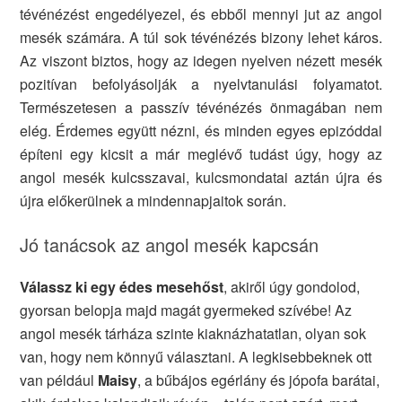
tévénézést engedélyezel, és ebből mennyi jut az angol
mesék számára. A túl sok tévénézés bizony lehet káros.
Az viszont biztos, hogy az idegen nyelven nézett mesék
pozitívan befolyásolják a nyelvtanulási folyamatot.
Természetesen a passzív tévénézés önmagában nem
elég. Érdemes együtt nézni, és minden egyes epizóddal
építeni egy kicsit a már meglévő tudást úgy, hogy az
angol mesék kulcsszavai, kulcsmondatai aztán újra és
újra előkerülnek a mindennapjaitok során.
Jó tanácsok az angol mesék kapcsán
Válassz ki egy édes mesehőst
, akiről úgy gondolod,
gyorsan belopja majd magát gyermeked szívébe! Az
angol mesék tárháza szinte kiaknázhatatlan, olyan sok
van, hogy nem könnyű választani. A legkisebbeknek ott
van például
Maisy
, a bűbájos egérlány és jópofa barátai,