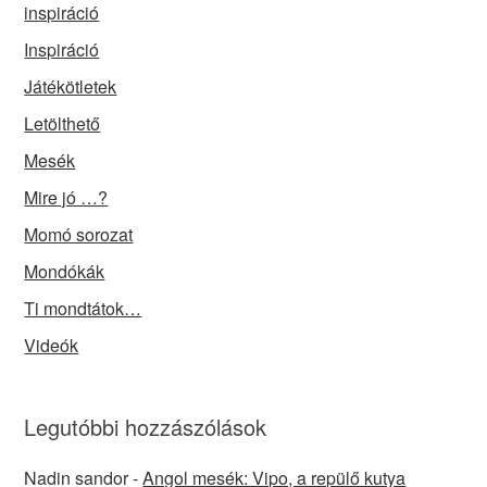
inspiráció
Inspiráció
Játékötletek
Letölthető
Mesék
Mire jó …?
Momó sorozat
Mondókák
Ti mondtátok…
Videók
Legutóbbi hozzászólások
Nadin sandor
-
Angol mesék: Vipo, a repülő kutya