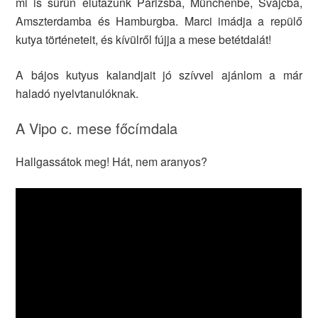
mi is sűrűn elutazunk Párizsba, Münchenbe, Svájcba,
Amszterdamba és Hamburgba. Marci imádja a repülő
kutya történeteit, és kívülről fújja a mese betétdalát!
A bájos kutyus kalandjait jó szívvel ajánlom a már
haladó nyelvtanulóknak.
A Vipo c. mese főcímdala
Hallgassátok meg! Hát, nem aranyos?