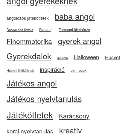
angol gyerekeknek
baba angol
angolozós játékötletek
Farsang
Farsangi ötletbörze
Boowa and Kwala
gyerek angol
Finommotorika
Gyerekdalok
Halloween
Húsvét
gyurma
inspiráció
Jelmezek
Húsvéti játékötletek
Játékos angol
Játékos nyelvtanulás
Játékötletek
Karácsony
kreatív
korai nyelvtanulás