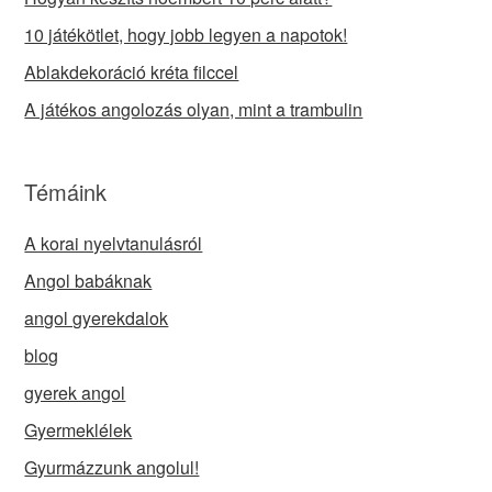
10 játékötlet, hogy jobb legyen a napotok!
Ablakdekoráció kréta filccel
A játékos angolozás olyan, mint a trambulin
Témáink
A korai nyelvtanulásról
Angol babáknak
angol gyerekdalok
blog
gyerek angol
Gyermeklélek
Gyurmázzunk angolul!