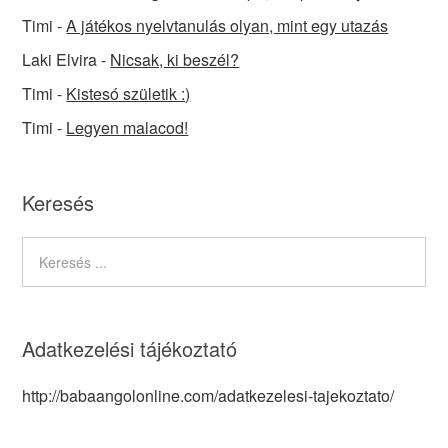
Timi
-
A játékos nyelvtanulás olyan, mint egy utazás
Laki Elvira
-
Nicsak, ki beszél?
Timi
-
Kistesó születik :)
Timi
-
Legyen malacod!
Keresés
Adatkezelési tájékoztató
http://babaangolonline.com/adatkezelesi-tajekoztato/