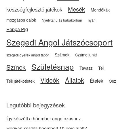
Mesék
készségfejlesztő játékok
Mondókák
mozgásos dalok
Nyelvtanulás babakorban
nyár
Peppa Pig
Szegedi Angol Játszócsoport
Számok
Számoljunk!
szegedi gyerek angol tábor
Születésnap
Színek
Tavasz
Tél
Videók
Állatok
Ételek
Téli játékötletek
Ősz
Legutóbbi bejegyzések
Így készült a hóember angolozáshoz
Hogyan készíts hóembert 10 perc alatt?