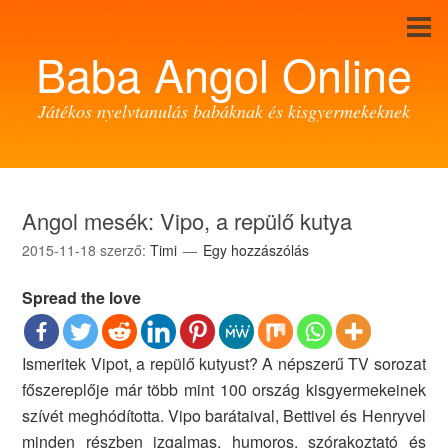
Baba Angol Online
Játékos nyelvtanulás babáknak és kisgyermekeknek
Angol mesék: Vipo, a repülő kutya
2015-11-18
szerző:
Timi
Egy hozzászólás
Spread the love
Ismeritek Vipot, a repülő kutyust? A népszerű TV sorozat
főszereplője már több mint 100 ország kisgyermekeinek
szívét meghódította. Vipo barátaival, Bettivel és Henryvel
minden részben izgalmas, humoros, szórakoztató és