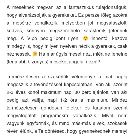
A meséknek megvan az a fantasztikus tulajdonságuk,
hogy elvarázsolják a gyerekeket. Ez persze főleg azokra
a mesékre vonatkozik, melyekben jól megválasztott,
kedves, könnyen megszerethető karakterek jelennek
meg. A Vipo pedig pont ilyen!
Innentől kezdve
mindegy is, hogy milyen nyelven nézik a gyerekek, csak
nézhessék.
Ha már úgyis mesét néz, miért ne lehetne
(legalább bizonyos) meséket angolul nézni?
Természetesen a szakértők véleménye a mai napig
megoszlik a tévénézéssel kapcsolatban. Van aki szerint
2-3 éves kortól maximum napi 30 perc ajánlott, van aki
pedig azt vallja, napi 1-2 óra a maximum. Mindez
természetesen gondosan, életkor és tartalom szerint
megválogatott programokra vonatkozik. Mivel nem
vagyunk egyformák, és mind más-más elvek, szokások
révén élünk, a Te döntésed, hogy gyermekednek mennyi