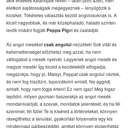
akik érdekes kalandjaik révén – talán pont azért, mert
életkori sajátosságaik megegyeznek – lenyűgözik a
kicsiket. Tökéletes választás kezdő angolosoknak is. A
kicsit nagyobbak, és már középhaladó, haladó szinten
levők imádni fogják
Peppa Pig
et és családját.
Az angol meséket
csak angolul
nézzétek! Sok vitát és
kellemetlenséget előzhetsz meg azzal, ha nem
váltogatod a mesék nyelvét. Legyenek angol mesék és
magyar mesék! Így kicsid a kezdetektől elfogadja,
megszokja, hogy pl. Maisyt, Peppat csak angolul néztek,
és nem fog hisztizni, toporzékolni emiatt. Ne aggódj
amiatt, hogy nem fogja érteni! Ez nem igaz! Meg fogsz
lepődni, milyen gyorsan összerakja az angol mesék
mondanivalóját, a szavak, mondatok jelentését, és ha fél
szemmel, fél füllel Te is kíséred a történeteket, könnyen
rásegíthetsz a tanulási, gyakorlási folyamatra egy kis
mindennapi párbeszéddel, amiket könnyen elcsenhetsz