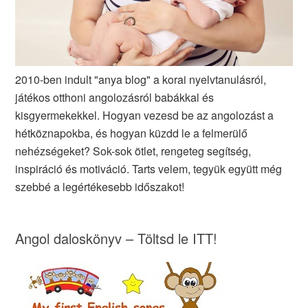
2010-ben indult "anya blog" a korai nyelvtanulásról,
játékos otthoni angolozásról babákkal és
kisgyermekekkel. Hogyan vezesd be az angolozást a
hétköznapokba, és hogyan küzdd le a felmerülő
nehézségeket? Sok-sok ötlet, rengeteg segítség,
inspiráció és motiváció. Tarts velem, tegyük együtt még
szebbé a legértékesebb időszakot!
Angol daloskönyv – Töltsd le ITT!