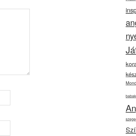
insp
an
ny
Já
kor
kész
Mond
babak
An
szege
Szí