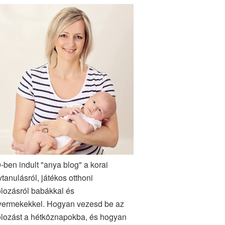
-ben indult "anya blog" a korai
vtanulásról, játékos otthoni
lozásról babákkal és
yermekekkel. Hogyan vezesd be az
lozást a hétköznapokba, és hogyan