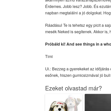
Érdemes. Jobb lesz? Jobb. És ezután
napban megtalálni a jó dolgokat. Hogy 
Ráadásul Te is tehetsz egy picit a sa
mesék Neked is segítenek. Akkor is, 
Próbáld ki! And see things in a wh
Timi
Ui.: Bezzeg a gyerekeket az időjárás
esőnek, hiszen gumicsizmával jó bul
Ezeket olvastad már?