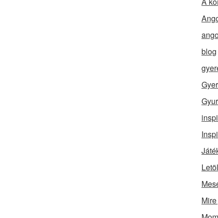
A ko
Ango
ango
blog
gyer
Gyer
Gyur
insp
Insp
Játé
Letö
Mes
Mire
Momó