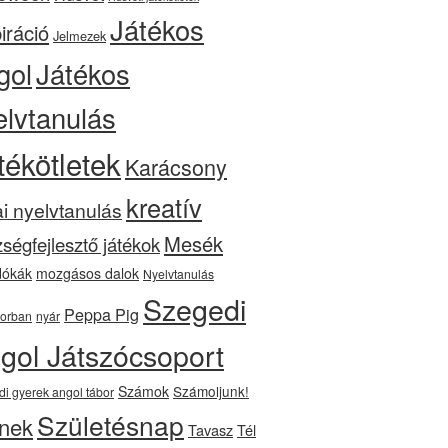
Játékos
iráció
Jelmezek
gol
Játékos
elvtanulás
tékötletek
Karácsony
kreatív
ai nyelvtanulás
Mesék
ségfejlesztő játékok
ókák
mozgásos dalok
Nyelvtanulás
Szegedi
Peppa Pig
orban
nyár
gol Játszócsoport
Számok
Számoljunk!
di gyerek angol tábor
Születésnap
nek
Tavasz
Tél