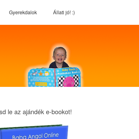
Gyerekdalok
Állati jó! :)
tsd le az ajándék e-bookot!