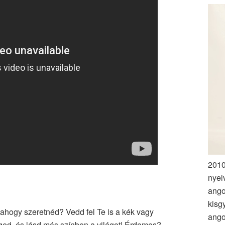
2010
nyel
ango
kisg
ahogy szeretnéd? Vedd fel Te is a kék vagy
ango
ed, és lásd más színben a világot! Érdemes?