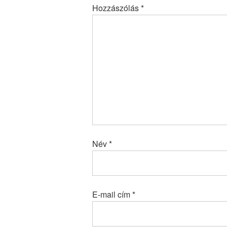
Hozzászólás
*
Név
*
E-mail cím
*