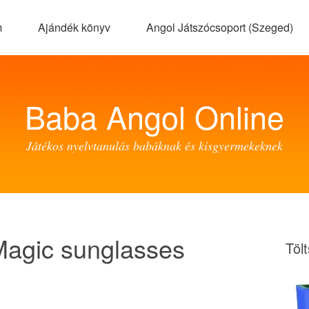
m
Ajándék könyv
Angol Játszócsoport (Szeged)
Baba Angol Online
Játékos nyelvtanulás babáknak és kisgyermekeknek
Magic sunglasses
Töl