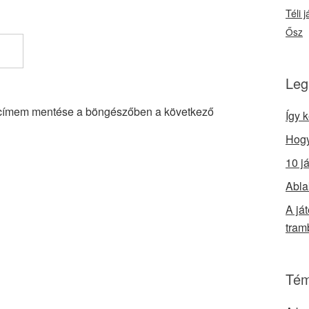
Téli 
Ősz
Leg
lcímem mentése a böngészőben a következő
Így 
Hogy
10 j
Abla
A já
tram
Tém