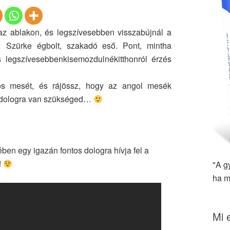
az ablakon, és legszívesebben visszabújnál a
 Szürke égbolt, szakadó eső. Pont, mintha
legszívesebbenkisemozdulnékitthonról érzés
s mesét, és rájössz, hogy az angol mesék
n dologra van szükséged…
en egy igazán fontos dologra hívja fel a
!
"A g
ha m
Mi 