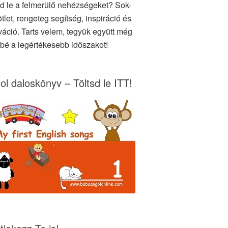
d le a felmerülő nehézségeket? Sok-
tlet, rengeteg segítség, inspiráció és
váció. Tarts velem, tegyük együtt még
bé a legértékesebb időszakot!
ol daloskönyv – Töltsd le ITT!