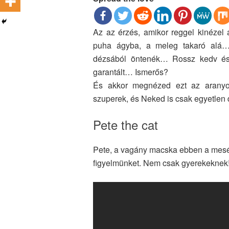
Az az érzés, amikor reggel kinézel 
puha ágyba, a meleg takaró alá…
dézsából öntenék… Rossz kedv és 
garantált… Ismerős?
És akkor megnézed ezt az aranyo
szuperek, és Neked is csak egyetle
Pete the cat
Pete, a vagány macska ebben a meséb
figyelmünket. Nem csak gyerekeknek