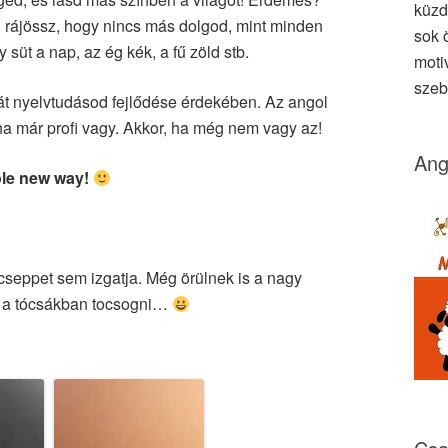
küzd
 rájössz, hogy nincs más dolgod, mint minden
sok ö
süt a nap, az ég kék, a fű zöld stb.
moti
szeb
ját nyelvtudásod fejlődése érdekében. Az angol
ha már profi vagy. Akkor, ha még nem vagy az!
Ang
ole new way!
 cseppet sem izgatja. Még örülnek is a nagy
i a tócsákban tocsogni…