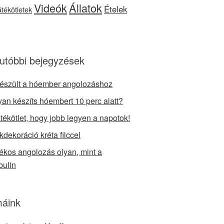
Videók
Állatok
Ételek
játékötletek
utóbbi bejegyzések
készült a hóember angolozáshoz
an készíts hóembert 10 perc alatt?
átékötlet, hogy jobb legyen a napotok!
kdekoráció kréta filccel
tékos angolozás olyan, mint a
bulin
áink