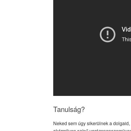
Tanulság?
Neked sem úgy sikerülnek a dolgaid, 
akármilyen színű varázsnapszemüveg