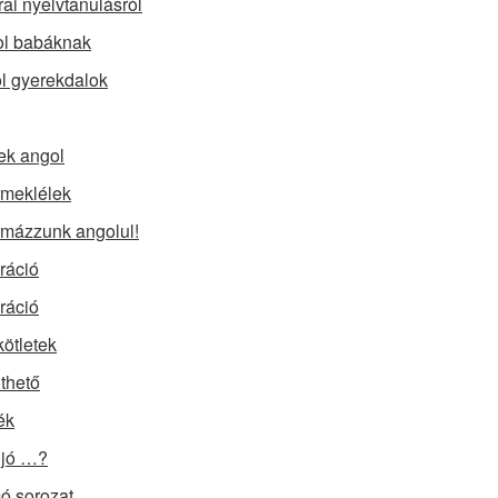
rai nyelvtanulásról
l babáknak
l gyerekdalok
ek angol
meklélek
mázzunk angolul!
iráció
iráció
kötletek
lthető
ék
 jó …?
 sorozat