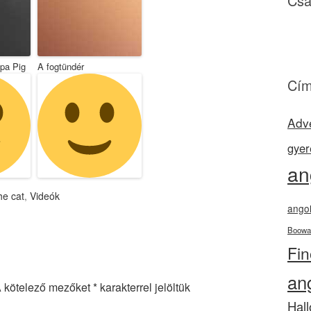
Csa
pa Pig
A fogtündér
Cím
Adv
gyer
an
he cat
,
Videók
angol
Boowa
Fi
an
 kötelező mezőket
*
karakterrel jelöltük
Hal