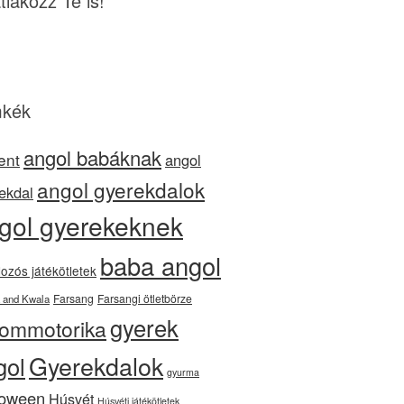
tlakozz Te is!
kék
angol babáknak
ent
angol
angol gyerekdalok
ekdal
gol gyerekeknek
baba angol
ozós játékötletek
Farsang
Farsangi ötletbörze
 and Kwala
gyerek
nommotorika
Gyerekdalok
gol
gyurma
loween
Húsvét
Húsvéti játékötletek