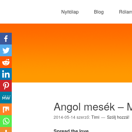
Nyitólap
Blog
Róla
Angol mesék – 
2014-05-14
szerző:
Timi
Szólj hozzá!
Spread the love