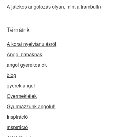
A játékos angolozás olyan, mint a trambulin
Témáink
A korai nyelvtanulásról
Angol babáknak
angol gyerekdalok
blog
gyerek angol
Gyermeklélek
Gyurmázzunk angolul!
Inspiráció
inspiráció