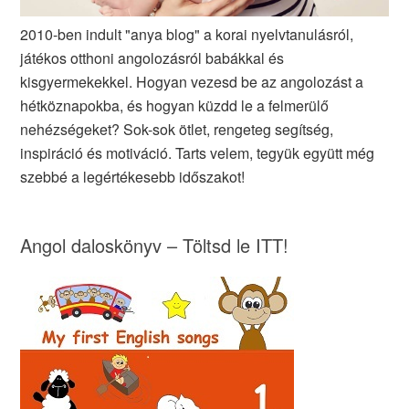
2010-ben indult "anya blog" a korai nyelvtanulásról,
játékos otthoni angolozásról babákkal és
kisgyermekekkel. Hogyan vezesd be az angolozást a
hétköznapokba, és hogyan küzdd le a felmerülő
nehézségeket? Sok-sok ötlet, rengeteg segítség,
inspiráció és motiváció. Tarts velem, tegyük együtt még
szebbé a legértékesebb időszakot!
Angol daloskönyv – Töltsd le ITT!