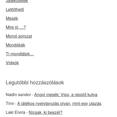
Játékötletek
Letölthető
Mesék
Mire jó …?
Momó sorozat
Mondókák
Ti mondtátok…
Videók
Legutóbbi hozzászólások
Nadin sandor
-
Angol mesék: Vipo, a repülő kutya
Timi
-
A játékos nyelvtanulás olyan, mint egy utazás
Laki Elvira
-
Nicsak, ki beszél?