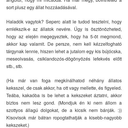
sort plusz egy állat hozzáadásával.
Haladók vagytok? Seperc alatt le tudod tesztelni, hogy
emlékszik-e az állatok nevére. Úgy is ösztönözheted,
hogy az elején megegyeztek, hogy ha 5-öt megmond,
akkor kap valamit. De persze, nem kell kézzelfogható
tárgynak lennie, hiszen lehet a jutalom egy kis bújócska,
meseolvasás, csiklandozós-dögönyözés lefekvés előtt
stb., stb.
(Ha már van foga megkínálhatod néhány állatos
keksszel, de csak akkor, ha ott vagy mellette, és figyeled.
Teába, kakaóba is be lehet a kekszeket áztatni, akkor
biztos nem lesz gond. (Mondjuk én ki nem állom a
szottyos állagú dolgokat, de a kicsik nem bánják. :))
Kisovisok már bátran ropogtathatják a kisebb-nagyobb
kekszeket.)