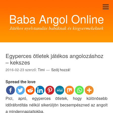
Baba Angol Online
Játékos nyelvtanulás babáknak és kisgyermekeknek
Egyperces ötletek játékos angolozáshoz
– kekszes
2016-02-23
szerző:
Timi
Szólj hozzá!
Spread the love
Pici, apró, egyperces ötletek, hogy különösebb
időráfordítás nélkül sikerüljön becsempészned az angolt
a mindennapjaitokba.