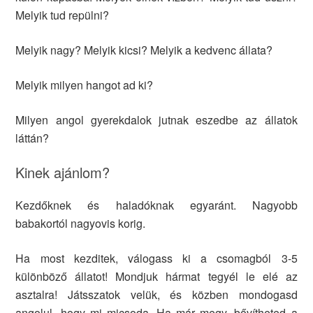
Melyik tud repülni?
Melyik nagy? Melyik kicsi? Melyik a kedvenc állata?
Melyik milyen hangot ad ki?
Milyen angol gyerekdalok jutnak eszedbe az állatok
láttán?
Kinek ajánlom?
Kezdőknek és haladóknak egyaránt. Nagyobb
babakortól nagyovis korig.
Ha most kezditek, válogass ki a csomagból 3-5
különböző állatot! Mondjuk hármat tegyél le elé az
asztalra! Játsszatok velük, és közben mondogasd
angolul, hogy mi micsoda. Ha már megy, bővítheted a