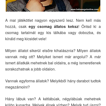
A mai játékötlet nagyon egyszerű lesz. Nem kell más
hozzá, csak
egy csomag állatos keksz
! Öntsd ki a
csomag tartalmát egy kis tálkába vagy dobozba, és
kínáld meg kicsidet vele!
Milyen állatot sikerül elsőre kihalásznia? Milyen állatok
vannak még ott? Melyiket ismeri már angolul? A már
ismert állatkák mehetnek bal oldalra, a még ismeretlenek
sorakozhatnak a jobb oldalon.
Vannak egyforma állatok? Melyikből hány darabot tudtok
megszámolni?
Hány lábuk van? A kétlábúak, négylábúak mehetnek
külön kupacba. Melyek élnek vízben? Melyik tud úszni?