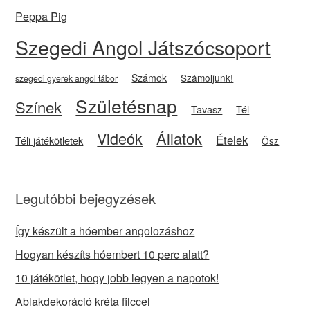
Peppa Pig
Szegedi Angol Játszócsoport
Számok
Számoljunk!
szegedi gyerek angol tábor
Születésnap
Színek
Tavasz
Tél
Videók
Állatok
Ételek
Téli játékötletek
Ősz
Legutóbbi bejegyzések
Így készült a hóember angolozáshoz
Hogyan készíts hóembert 10 perc alatt?
10 játékötlet, hogy jobb legyen a napotok!
Ablakdekoráció kréta filccel