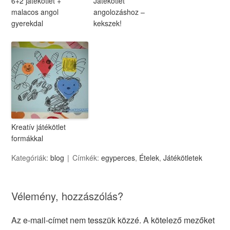
6+2 játékötlet +
Játékötlet
malacos angol
angolozáshoz –
gyerekdal
kekszek!
Kreatív játékötlet
formákkal
Kategóriák:
blog
Címkék:
egyperces
,
Ételek
,
Játékötletek
Vélemény, hozzászólás?
Az e-mail-címet nem tesszük közzé.
A kötelező mezőket