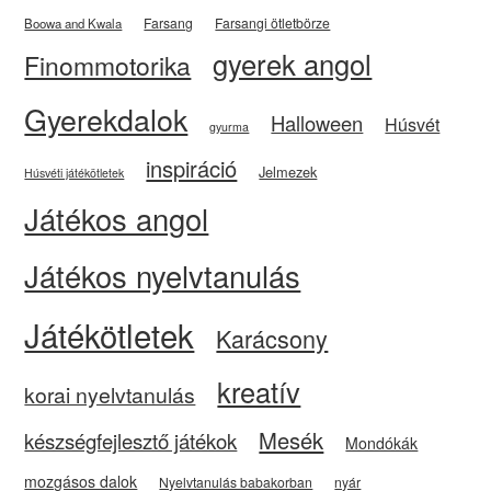
Farsang
Farsangi ötletbörze
Boowa and Kwala
gyerek angol
Finommotorika
Gyerekdalok
Halloween
Húsvét
gyurma
inspiráció
Jelmezek
Húsvéti játékötletek
Játékos angol
Játékos nyelvtanulás
Játékötletek
Karácsony
kreatív
korai nyelvtanulás
Mesék
készségfejlesztő játékok
Mondókák
mozgásos dalok
Nyelvtanulás babakorban
nyár