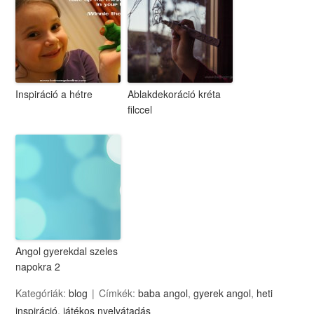
Inspiráció a hétre
Ablakdekoráció kréta
filccel
Angol gyerekdal szeles
napokra 2
Kategóriák:
blog
Címkék:
baba angol
,
gyerek angol
,
heti
inspiráció
,
játékos nyelvátadás