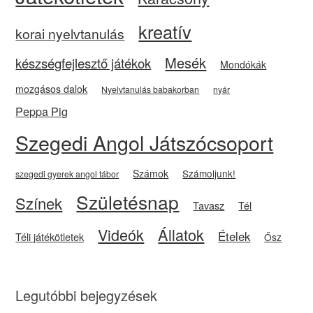
kreatív
korai nyelvtanulás
Mesék
készségfejlesztő játékok
Mondókák
mozgásos dalok
Nyelvtanulás babakorban
nyár
Peppa Pig
Szegedi Angol Játszócsoport
Számok
Számoljunk!
szegedi gyerek angol tábor
Születésnap
Színek
Tavasz
Tél
Videók
Állatok
Ételek
Téli játékötletek
Ősz
Legutóbbi bejegyzések