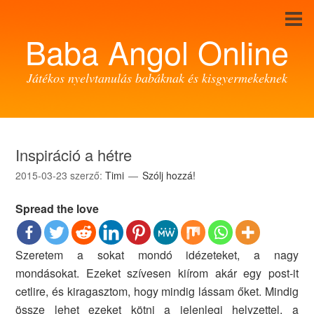
Baba Angol Online
Játékos nyelvtanulás babáknak és kisgyermekeknek
Inspiráció a hétre
2015-03-23
szerző:
Timi
Szólj hozzá!
Spread the love
Szeretem a sokat mondó idézeteket, a nagy
mondásokat. Ezeket szívesen kiírom akár egy post-it
cetlire, és kiragasztom, hogy mindig lássam őket. Mindig
össze lehet ezeket kötni a jelenlegi helyzettel, a