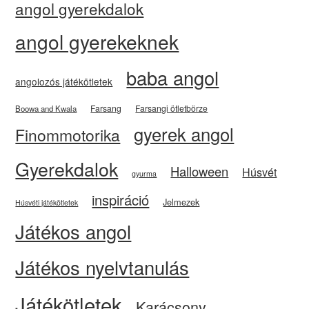
angol gyerekdalok
angol gyerekeknek
baba angol
angolozós játékötletek
Farsang
Farsangi ötletbörze
Boowa and Kwala
gyerek angol
Finommotorika
Gyerekdalok
Halloween
Húsvét
gyurma
inspiráció
Jelmezek
Húsvéti játékötletek
Játékos angol
Játékos nyelvtanulás
Játékötletek
Karácsony