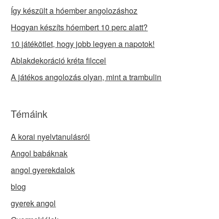
Így készült a hóember angolozáshoz
Hogyan készíts hóembert 10 perc alatt?
10 játékötlet, hogy jobb legyen a napotok!
Ablakdekoráció kréta filccel
A játékos angolozás olyan, mint a trambulin
Témáink
A korai nyelvtanulásról
Angol babáknak
angol gyerekdalok
blog
gyerek angol