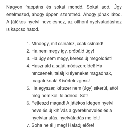
Nagyon frappáns és sokat mondó. Sokat adó. Úgy
értelmezed, ahogy éppen szeretnéd. Ahogy jónak látod.
A játékos nyelvi neveléshez, az otthoni nyelvátadáshoz
is kapcsolhatod.
Mindegy, mit csinálsz, csak csináld!
Ha nem megy így, próbáld úgy!
Ha úgy sem megy, keress új megoldást!
Használd a saját módszereidet! Ha
nincsenek, találj ki ilyeneket magadnak,
magatoknak! Kísérletezgess!
Ha egyszer, kétszer nem (úgy) sikerül, attól
még nem kell feladnod! Sőt!
Fejleszd magad! A játékos idegen nyelvi
nevelés új kihívás a gyereknevelés és a
nyelvtanulás, nyelvátadás mellett!
Soha ne állj meg! Haladj előre!