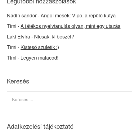
Legutóbbi hozzászólások
Nadin sandor
-
Angol mesék: Vipo, a repülő kutya
Timi
-
A játékos nyelvtanulás olyan, mint egy utazás
Laki Elvira
-
Nicsak, ki beszél?
Timi
-
Kistesó születik :)
Timi
-
Legyen malacod!
Keresés
Adatkezelési tájékoztató