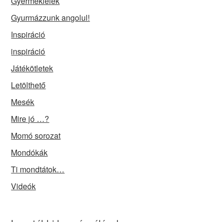
Gyermeklélek
Gyurmázzunk angolul!
Inspiráció
inspiráció
Játékötletek
Letölthető
Mesék
Mire jó …?
Momó sorozat
Mondókák
Ti mondtátok…
Videók