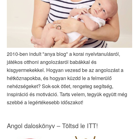
2010-ben indult "anya blog" a korai nyelvtanulásról,
játékos otthoni angolozásról babákkal és
kisgyermekekkel. Hogyan vezesd be az angolozást a
hétköznapokba, és hogyan küzdd le a felmerülő
nehézségeket? Sok-sok ötlet, rengeteg segítség,
inspiráció és motiváció. Tarts velem, tegyük együtt még
szebbé a legértékesebb időszakot!
Angol daloskönyv – Töltsd le ITT!