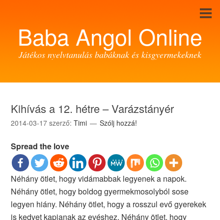
Baba Angol Online
Játékos nyelvtanulás babáknak és kisgyermekeknek
Kihívás a 12. hétre – Varázstányér
2014-03-17
szerző:
Timi
Szólj hozzá!
Spread the love
Néhány ötlet, hogy vidámabbak legyenek a napok.
Néhány ötlet, hogy boldog gyermekmosolyból sose
legyen hiány. Néhány ötlet, hogy a rosszul evő gyerekek
is kedvet kapjanak az evéshez. Néhány ötlet, hogy