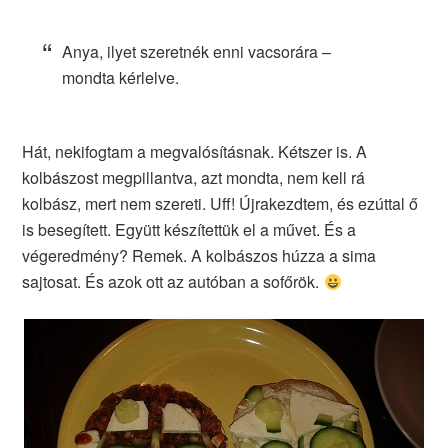
Anya, ilyet szeretnék enni vacsorára –
mondta kérlelve.
Hát, nekifogtam a megvalósításnak. Kétszer is. A
kolbászost megpillantva, azt mondta, nem kell rá
kolbász, mert nem szereti. Uff! Újrakezdtem, és ezúttal ő
is besegített. Együtt készítettük el a művet. És a
végeredmény? Remek. A kolbászos húzza a sima
sajtosat. És azok ott az autóban a sofőrök.