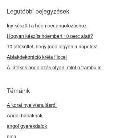
Legutóbbi bejegyzések
Így készült a hóember angolozáshoz
Hogyan készíts hóembert 10 perc alatt?
10 játékötlet, hogy jobb legyen a napotok!
Ablakdekoráció kréta filccel
A játékos angolozás olyan, mint a trambulin
Témáink
A korai nyelvtanulásról
Angol babáknak
angol gyerekdalok
blog