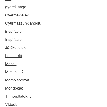
gyerek angol
Gyermeklélek
Gyurmázzunk angolul!
inspiráció
Inspiráció
Játékötletek
Letölthető
Mesék
Mire jó …?
Momó sorozat
Mondókák
Ti mondtátok…
Videók