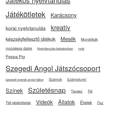
Játékos nyelvtanulás
Játékötletek
Karácsony
kreatív
korai nyelvtanulás
Mesék
készségfejlesztő játékok
Mondókák
mozgásos dalok
Nyelvtanulás babakorban
nyár
Peppa Pig
Szegedi Angol Játszócsoport
Számok
Számoljunk!
szegedi gyerek angol tábor
Születésnap
Színek
Tavasz
Tél
Videók
Állatok
Ételek
Téli játékötletek
Ősz