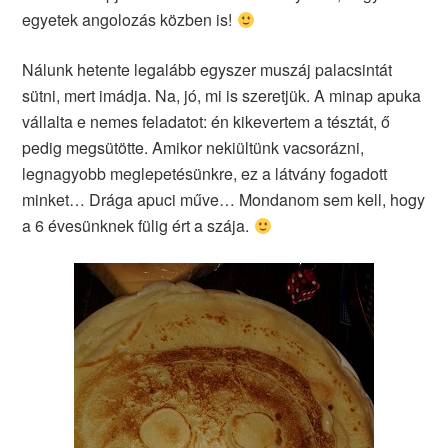
egyetek angolozás közben is!
Nálunk hetente legalább egyszer muszáj palacsintát
sütni, mert imádja. Na, jó, mi is szeretjük. A minap apuka
vállalta e nemes feladatot: én kikevertem a tésztát, ő
pedig megsütötte. Amikor nekiültünk vacsorázni,
legnagyobb meglepetésünkre, ez a látvány fogadott
minket… Drága apuci műve… Mondanom sem kell, hogy
a 6 évesünknek fülig ért a szája.