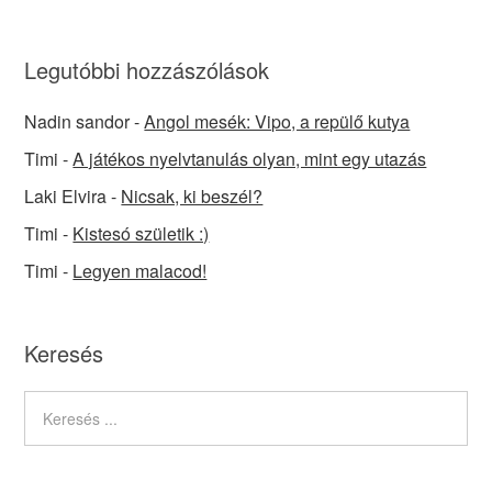
Legutóbbi hozzászólások
Nadin sandor
-
Angol mesék: Vipo, a repülő kutya
Timi
-
A játékos nyelvtanulás olyan, mint egy utazás
Laki Elvira
-
Nicsak, ki beszél?
Timi
-
Kistesó születik :)
Timi
-
Legyen malacod!
Keresés