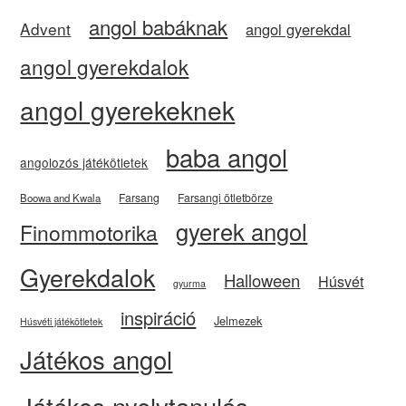
angol babáknak
Advent
angol gyerekdal
angol gyerekdalok
angol gyerekeknek
baba angol
angolozós játékötletek
Farsang
Farsangi ötletbörze
Boowa and Kwala
gyerek angol
Finommotorika
Gyerekdalok
Halloween
Húsvét
gyurma
inspiráció
Jelmezek
Húsvéti játékötletek
Játékos angol