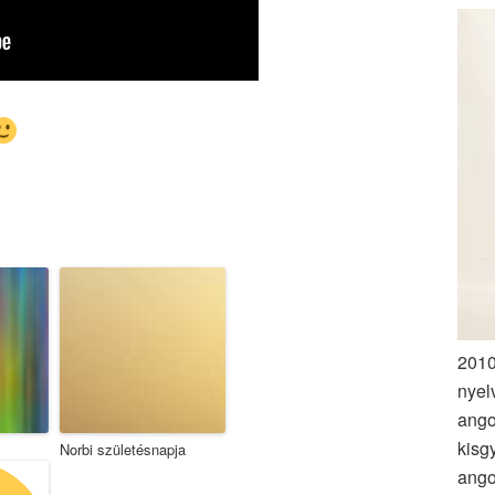
2010
nyel
ango
kisg
Norbi születésnapja
ango