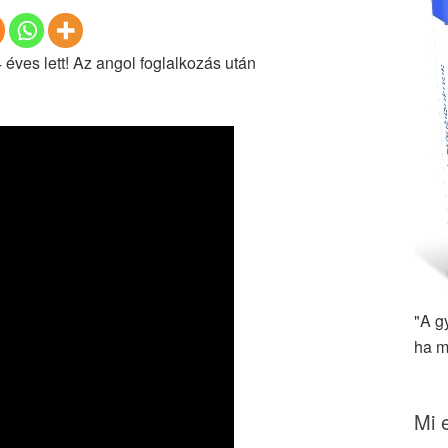
4 éves lett! Az angol foglalkozás után
"A g
ha m
Mi 