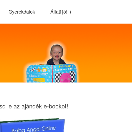
Gyerekdalok
Állati jó! :)
tsd le az ajándék e-bookot!