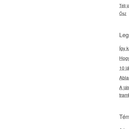
Téli 
Ősz
Leg
Így 
Hogy
10 j
Abla
A já
tram
Tém