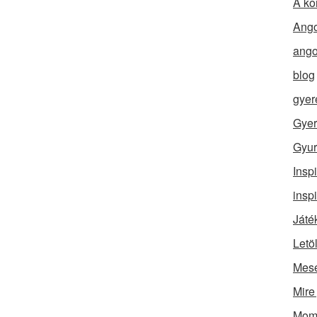
A ko
Ango
ango
blog
gyer
Gyer
Gyur
Insp
insp
Játé
Letö
Mes
Mire
Momó