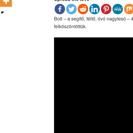
Boti – a segítő, féltő, óvó nagytesó – 
felköszöntöttük.