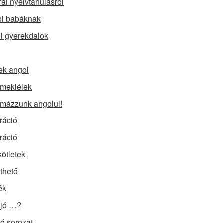
rai nyelvtanulásról
l babáknak
l gyerekdalok
ek angol
meklélek
mázzunk angolul!
iráció
iráció
kötletek
lthető
ék
 jó …?
 sorozat