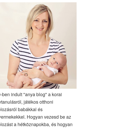
-ben indult "anya blog" a korai
vtanulásról, játékos otthoni
lozásról babákkal és
yermekekkel. Hogyan vezesd be az
lozást a hétköznapokba, és hogyan