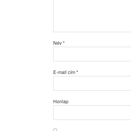
Név
*
E-mail cím
*
Honlap