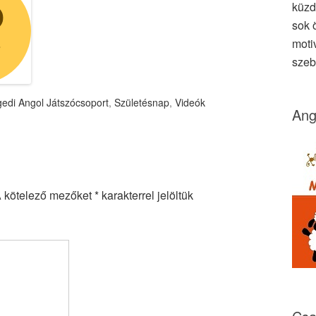
küzd
sok ö
moti
szeb
edi Angol Játszócsoport
,
Születésnap
,
Videók
Ang
 kötelező mezőket
*
karakterrel jelöltük