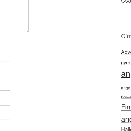
Csa
Cím
Adv
gyer
an
angol
Boowa
Fi
an
Hal