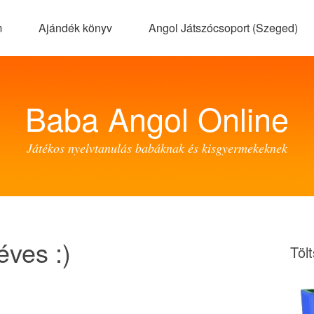
m
Ajándék könyv
Angol Játszócsoport (Szeged)
Baba Angol Online
Játékos nyelvtanulás babáknak és kisgyermekeknek
éves :)
Töl