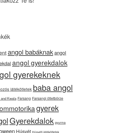
tlakozz Te is!
kék
angol babáknak
ent
angol
angol gyerekdalok
ekdal
gol gyerekeknek
baba angol
ozós játékötletek
Farsang
Farsangi ötletbörze
 and Kwala
gyerek
nommotorika
Gyerekdalok
gol
gyurma
loween
Húsvét
Húsvéti játékötletek