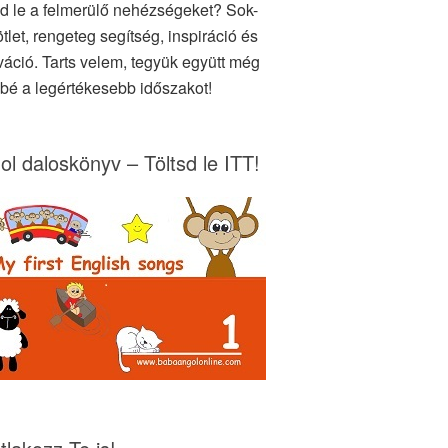
d le a felmerülő nehézségeket? Sok-
tlet, rengeteg segítség, inspiráció és
váció. Tarts velem, tegyük együtt még
bé a legértékesebb időszakot!
ol daloskönyv – Töltsd le ITT!