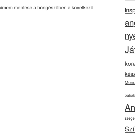
lcímem mentése a böngészőben a következő
insp
an
ny
Já
kor
kész
Mond
babak
An
szege
Szí