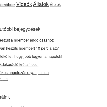
Videók
Állatok
Ételek
játékötletek
utóbbi bejegyzések
készült a hóember angolozáshoz
an készíts hóembert 10 perc alatt?
átékötlet, hogy jobb legyen a napotok!
kdekoráció kréta filccel
tékos angolozás olyan, mint a
bulin
áink