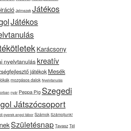
Játékos
iráció
Jelmezek
gol
Játékos
elvtanulás
tékötletek
Karácsony
kreatív
ai nyelvtanulás
Mesék
ségfejlesztő játékok
ókák
mozgásos dalok
Nyelvtanulás
Szegedi
Peppa Pig
orban
nyár
gol Játszócsoport
Számok
Számoljunk!
di gyerek angol tábor
Születésnap
nek
Tavasz
Tél