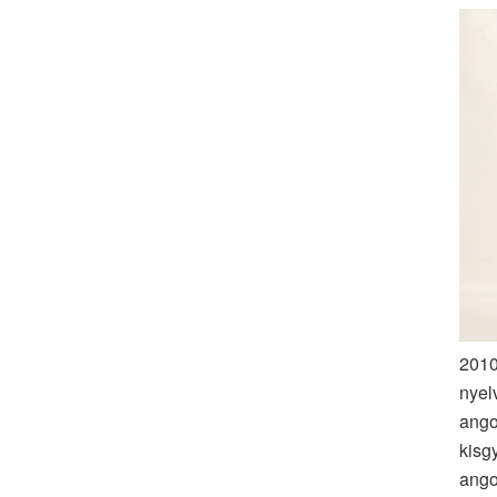
2010
nyel
ango
kisg
ango