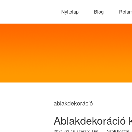
Nyitólap
Blog
Róla
ablakdekoráció
Ablakdekoráció kr
2021-02-16
szerző:
Timi
Szólj hozzá!