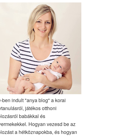
-ben indult "anya blog" a korai
vtanulásról, játékos otthoni
lozásról babákkal és
yermekekkel. Hogyan vezesd be az
lozást a hétköznapokba, és hogyan