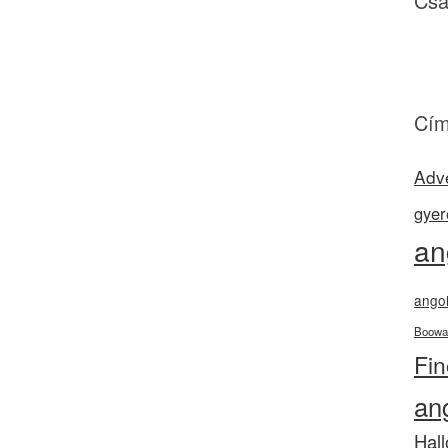
Csa
Cím
Adv
gyer
an
angol
Boowa
Fi
an
Hal