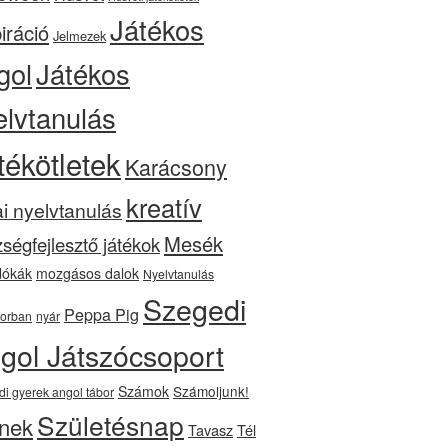
Játékos
iráció
Jelmezek
gol
Játékos
elvtanulás
tékötletek
Karácsony
kreatív
ai nyelvtanulás
Mesék
ségfejlesztő játékok
ókák
mozgásos dalok
Nyelvtanulás
Szegedi
Peppa Pig
orban
nyár
gol Játszócsoport
Számok
Számoljunk!
di gyerek angol tábor
Születésnap
nek
Tavasz
Tél