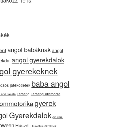
tlakozz Te is!
kék
angol babáknak
ent
angol
angol gyerekdalok
ekdal
gol gyerekeknek
baba angol
ozós játékötletek
Farsang
Farsangi ötletbörze
 and Kwala
gyerek
nommotorika
Gyerekdalok
gol
gyurma
loween
Húsvét
Húsvéti játékötletek