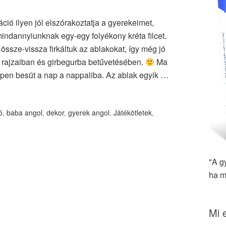
ió ilyen jól elszórakoztatja a gyerekeimet,
ndannyiunknak egy-egy folyékony kréta filcet.
ssze-vissza firkáltuk az ablakokat, így még jó
rajzaiban és girbegurba betűvetésében.
Ma
épen besüt a nap a nappaliba. Az ablak egyik …
ó
,
baba angol
,
dekor
,
gyerek angol
,
Játékötletek
,
"A g
ha m
Mi 