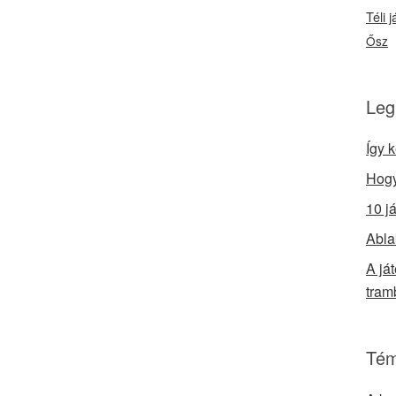
Téli 
Ősz
Leg
Így 
Hogy
10 j
Abla
A já
tram
Tém