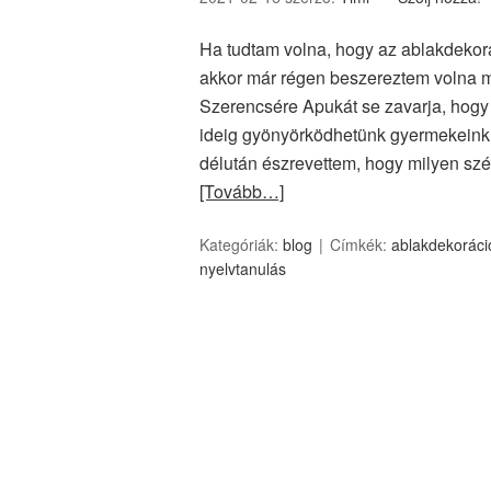
Ha tudtam volna, hogy az ablakdekorác
akkor már régen beszereztem volna mi
Szerencsére Apukát se zavarja, hogy ö
ideig gyönyörködhetünk gyermekeink 
délután észrevettem, hogy milyen sz
[Tovább…]
Kategóriák:
blog
Címkék:
ablakdekoráci
nyelvtanulás