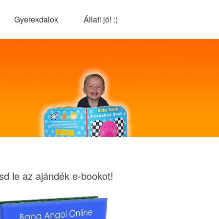
Gyerekdalok
Állati jó! :)
tsd le az ajándék e-bookot!