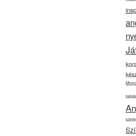
insp
an
ny
Já
kor
kész
Mond
babak
An
szege
Szí