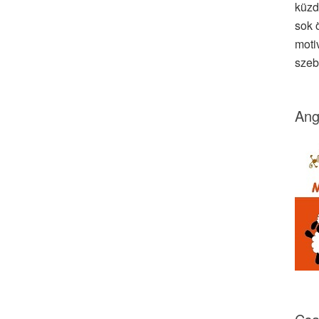
küzd
sok ö
moti
szeb
Ang