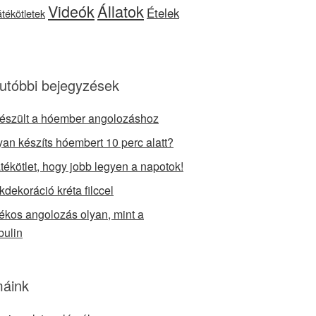
Videók
Állatok
Ételek
játékötletek
utóbbi bejegyzések
készült a hóember angolozáshoz
an készíts hóembert 10 perc alatt?
átékötlet, hogy jobb legyen a napotok!
kdekoráció kréta filccel
tékos angolozás olyan, mint a
bulin
áink