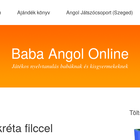
m
Ajándék könyv
Angol Játszócsoport (Szeged)
Baba Angol Online
Játékos nyelvtanulás babáknak és kisgyermekeknek
Töl
éta filccel