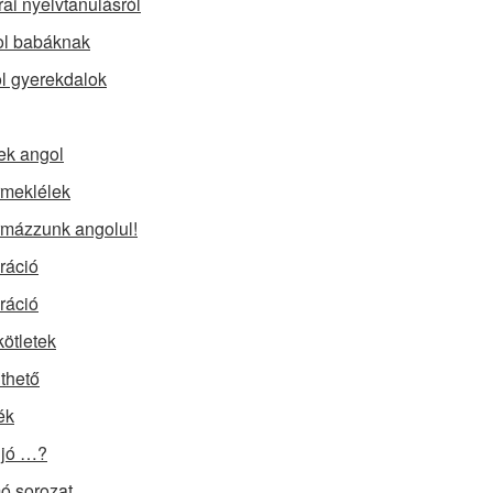
rai nyelvtanulásról
l babáknak
l gyerekdalok
ek angol
meklélek
mázzunk angolul!
iráció
iráció
kötletek
lthető
ék
 jó …?
 sorozat