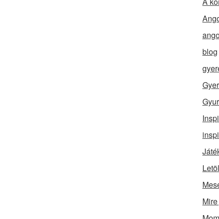
A ko
Ango
ango
blog
gyer
Gyer
Gyur
Insp
insp
Játé
Letö
Mes
Mire
Momó