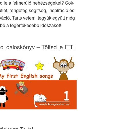
d le a felmerülő nehézségeket? Sok-
tlet, rengeteg segítség, inspiráció és
váció. Tarts velem, tegyük együtt még
bé a legértékesebb időszakot!
ol daloskönyv – Töltsd le ITT!