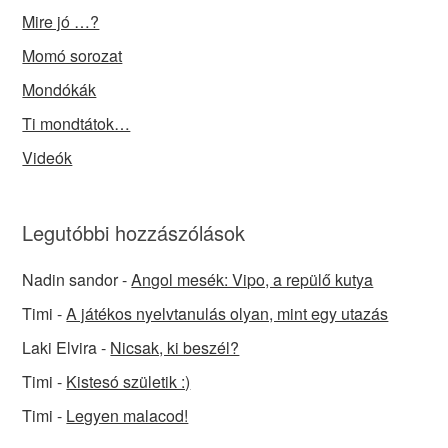
Mire jó …?
Momó sorozat
Mondókák
Ti mondtátok…
Videók
Legutóbbi hozzászólások
Nadin sandor
-
Angol mesék: Vipo, a repülő kutya
Timi
-
A játékos nyelvtanulás olyan, mint egy utazás
Laki Elvira
-
Nicsak, ki beszél?
Timi
-
Kistesó születik :)
Timi
-
Legyen malacod!