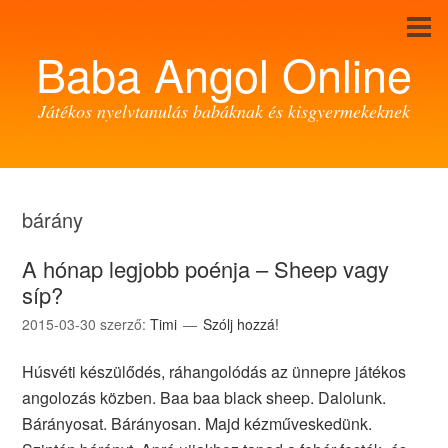
Baba Angol Online
Játékos nyelvtanulás babáknak és kisgyermekeknek
bárány
A hónap legjobb poénja – Sheep vagy
síp?
2015-03-30
szerző:
Timi
Szólj hozzá!
Húsvéti készülődés, ráhangolódás az ünnepre játékos
angolozás közben. Baa baa black sheep. Dalolunk.
Bárányosat. Bárányosan. Majd kézműveskedünk.