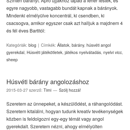
Szintén bárányt. Apró ujjakhoz tapad a fehér festék, és
egyre nagyobb, vastagabb bundát kapnak a bárányok.
Mindenki elmélyülve koncentrál, ki csendben, ki
csacsogva, amikor egyszer csak azt halljuk a majdnem 4
és fél éves Bartitól:
Kategóriák:
blog
Címkék:
Állatok
,
bárány
,
húsvéti angol
gyerekdal
,
Húsvéti játékötletek
,
játékos nyelvátadás
,
nyelvi vicc
,
sheep
Húsvéti bárány angolozáshoz
2015-03-27
szerző:
Timi
Szólj hozzá!
Szeretem az ünnepeket, a készülődést, a ráhangolódást.
Szeretem kitalálni, hogyan tudunk kreatív tevékenységek
közben is feldolgozni egy-egy témát vagy angol
gyerekdalt. Szeretem nézni, ahogy elmélyülten