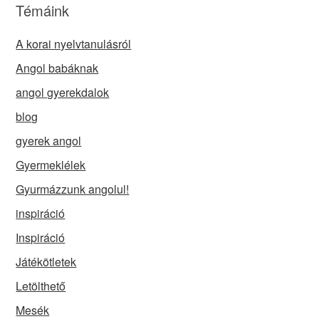
Témáink
A korai nyelvtanulásról
Angol babáknak
angol gyerekdalok
blog
gyerek angol
Gyermeklélek
Gyurmázzunk angolul!
inspiráció
Inspiráció
Játékötletek
Letölthető
Mesék