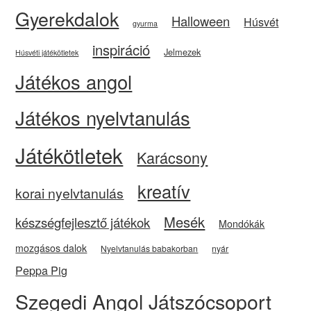
Gyerekdalok
Halloween
Húsvét
gyurma
inspiráció
Jelmezek
Húsvéti játékötletek
Játékos angol
Játékos nyelvtanulás
Játékötletek
Karácsony
kreatív
korai nyelvtanulás
Mesék
készségfejlesztő játékok
Mondókák
mozgásos dalok
Nyelvtanulás babakorban
nyár
Peppa Pig
Szegedi Angol Játszócsoport