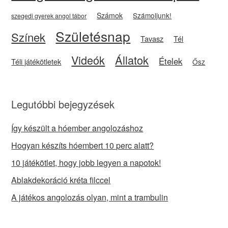
Számok
Számoljunk!
szegedi gyerek angol tábor
Születésnap
Színek
Tavasz
Tél
Videók
Állatok
Ételek
Téli játékötletek
Ősz
Legutóbbi bejegyzések
Így készült a hóember angolozáshoz
Hogyan készíts hóembert 10 perc alatt?
10 játékötlet, hogy jobb legyen a napotok!
Ablakdekoráció kréta filccel
A játékos angolozás olyan, mint a trambulin