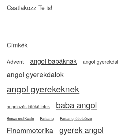
Csatlakozz Te is!
Címkék
angol babáknak
Advent
angol gyerekdal
angol gyerekdalok
angol gyerekeknek
baba angol
angolozós játékötletek
Farsang
Farsangi ötletbörze
Boowa and Kwala
gyerek angol
Finommotorika