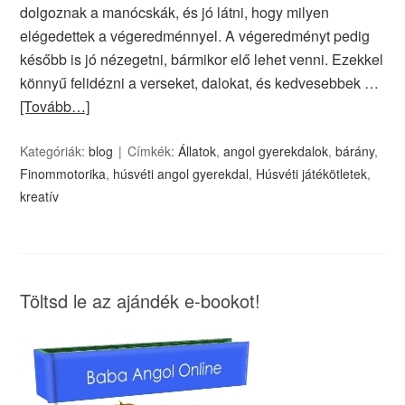
dolgoznak a manócskák, és jó látni, hogy milyen
elégedettek a végeredménnyel. A végeredményt pedig
később is jó nézegetni, bármikor elő lehet venni. Ezekkel
könnyű felidézni a verseket, dalokat, és kedvesebbek …
[Tovább…]
Kategóriák:
blog
Címkék:
Állatok
,
angol gyerekdalok
,
bárány
,
Finommotorika
,
húsvéti angol gyerekdal
,
Húsvéti játékötletek
,
kreatív
Töltsd le az ajándék e-bookot!