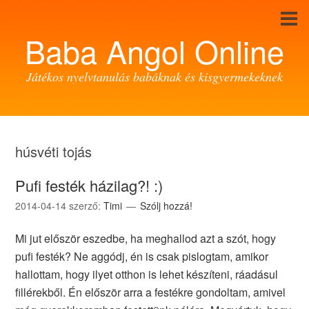
Baba Angol Online
Játékos nyelvtanulás babáknak és kisgyermekeknek
húsvéti tojás
Pufi festék házilag?! :)
2014-04-14
szerző:
Timi
Szólj hozzá!
Mi jut először eszedbe, ha meghallod azt a szót, hogy
pufi festék? Ne aggódj, én is csak pislogtam, amikor
hallottam, hogy ilyet otthon is lehet készíteni, ráadásul
fillérekből. Én először arra a festékre gondoltam, amivel