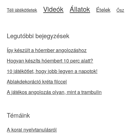
Videók
Állatok
Ételek
Téli játékötletek
Ősz
Legutóbbi bejegyzések
Így készült a hóember angolozáshoz
Hogyan készíts hóembert 10 perc alatt?
10 játékötlet, hogy jobb legyen a napotok!
Ablakdekoráció kréta filccel
A játékos angolozás olyan, mint a trambulin
Témáink
A korai nyelvtanulásról