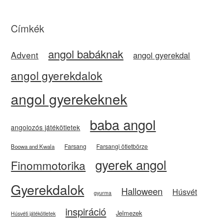
Címkék
angol babáknak
Advent
angol gyerekdal
angol gyerekdalok
angol gyerekeknek
baba angol
angolozós játékötletek
Farsang
Farsangi ötletbörze
Boowa and Kwala
gyerek angol
Finommotorika
Gyerekdalok
Halloween
Húsvét
gyurma
inspiráció
Jelmezek
Húsvéti játékötletek