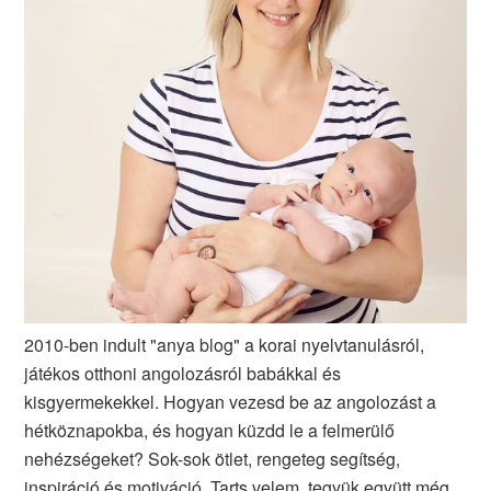
2010-ben indult "anya blog" a korai nyelvtanulásról,
játékos otthoni angolozásról babákkal és
kisgyermekekkel. Hogyan vezesd be az angolozást a
hétköznapokba, és hogyan küzdd le a felmerülő
nehézségeket? Sok-sok ötlet, rengeteg segítség,
inspiráció és motiváció. Tarts velem, tegyük együtt még