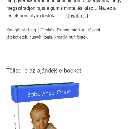
még gyerekkoromban festettünk pólóra. Megvártuk, hogy
megszáradjon rajta a gumis minta, és kész… Na, ez a
festék nem olyan festék… …
[Tovább…]
Kategóriák:
blog
Címkék:
Finommotorika
,
Húsvéti
játékötletek
,
húsvéti tojás
,
kreatív
,
pufi festék
Töltsd le az ajándék e-bookot!