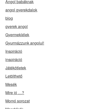
Angol babáknak
angol gyerekdalok
blog
gyerek angol
Gyermeklélek
Gyurmázzunk angolul!
Inspiráció
inspiráció
Játékötletek
Letölthető
Mesék
Mire jó …?
Momó sorozat