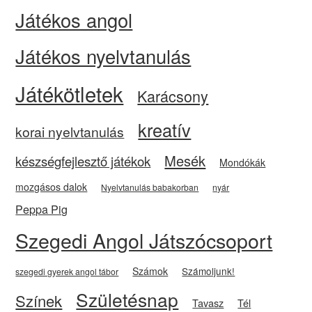
Játékos angol
Játékos nyelvtanulás
Játékötletek
Karácsony
kreatív
korai nyelvtanulás
Mesék
készségfejlesztő játékok
Mondókák
mozgásos dalok
Nyelvtanulás babakorban
nyár
Peppa Pig
Szegedi Angol Játszócsoport
Számok
Számoljunk!
szegedi gyerek angol tábor
Születésnap
Színek
Tavasz
Tél