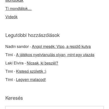
Mondókák
Ti mondtátok…
Videók
Legutóbbi hozzászólások
Nadin sandor
-
Angol mesék: Vipo, a repülő kutya
Timi
-
A játékos nyelvtanulás olyan, mint egy utazás
Laki Elvira
-
Nicsak, ki beszél?
Timi
-
Kistesó születik :)
Timi
-
Legyen malacod!
Keresés