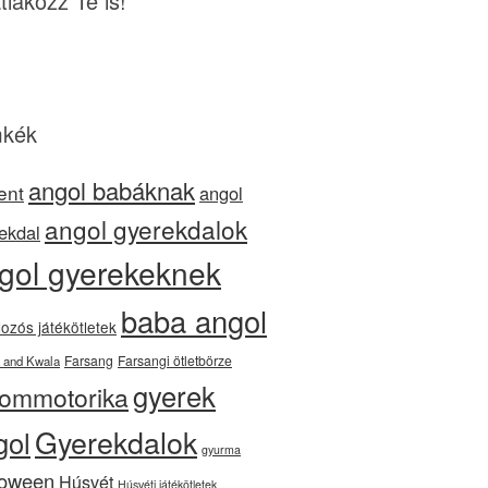
tlakozz Te is!
kék
angol babáknak
ent
angol
angol gyerekdalok
ekdal
gol gyerekeknek
baba angol
ozós játékötletek
Farsang
Farsangi ötletbörze
 and Kwala
gyerek
nommotorika
Gyerekdalok
gol
gyurma
loween
Húsvét
Húsvéti játékötletek