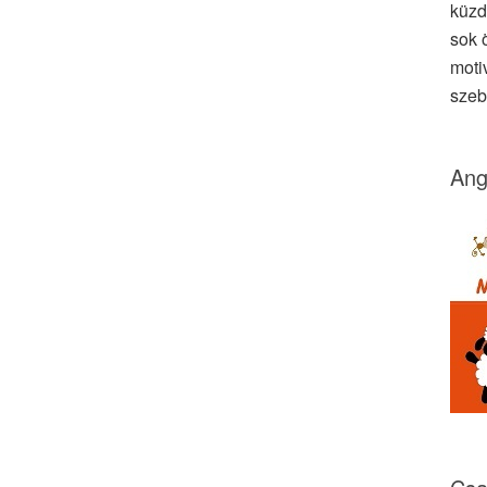
küzd
sok ö
moti
szeb
Ang