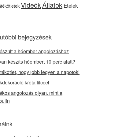
Videók
Állatok
Ételek
játékötletek
utóbbi bejegyzések
készült a hóember angolozáshoz
an készíts hóembert 10 perc alatt?
átékötlet, hogy jobb legyen a napotok!
kdekoráció kréta filccel
tékos angolozás olyan, mint a
bulin
áink