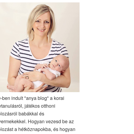
-ben indult "anya blog" a korai
vtanulásról, játékos otthoni
lozásról babákkal és
yermekekkel. Hogyan vezesd be az
lozást a hétköznapokba, és hogyan