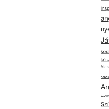
insp
an
ny
Já
kor
kész
Mond
babak
An
szege
Szí