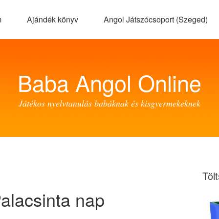
m
Ajándék könyv
Angol Játszócsoport (Szeged)
Baba Angol Online
Játékos nyelvtanulás babáknak és kisgyermekeknek
Töl
alacsinta nap