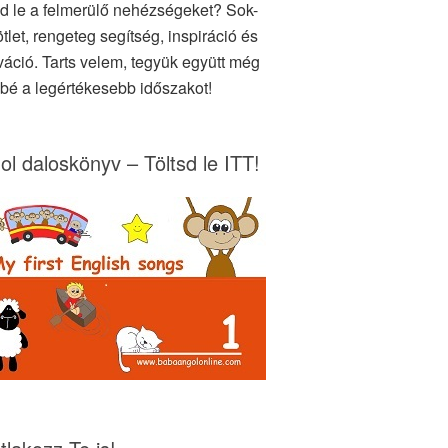
d le a felmerülő nehézségeket? Sok-
tlet, rengeteg segítség, inspiráció és
váció. Tarts velem, tegyük együtt még
bé a legértékesebb időszakot!
ol daloskönyv – Töltsd le ITT!