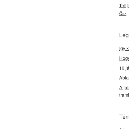
Téli 
Ősz
Leg
Így 
Hogy
10 j
Abla
A já
tram
Tém