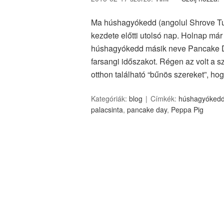
Ma húshagyókedd (angolul Shrove Tu
kezdete előtti utolsó nap. Holnap m
húshagyókedd másik neve Pancake Da
farsangi időszakot. Régen az volt a 
otthon található “bűnös szereket”, ho
Kategóriák:
blog
Címkék:
húshagyóked
palacsinta
,
pancake day
,
Peppa Pig