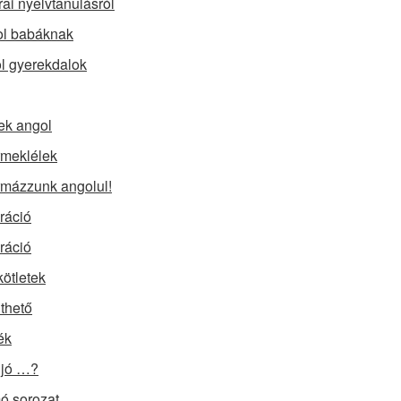
rai nyelvtanulásról
l babáknak
l gyerekdalok
ek angol
meklélek
mázzunk angolul!
iráció
iráció
kötletek
lthető
ék
 jó …?
 sorozat