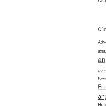
Csa
Cím
Adv
gyer
an
angol
Boowa
Fi
an
Hal