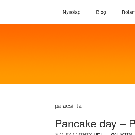
Nyitólap
Blog
Róla
palacsinta
Pancake day – P
2015-02-17
szerző:
Timi
Szólj hozzá!