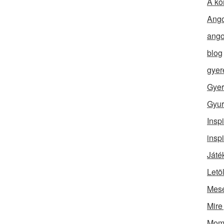
A ko
Ango
ango
blog
gyer
Gyer
Gyur
Insp
insp
Játé
Letö
Mes
Mire
Momó