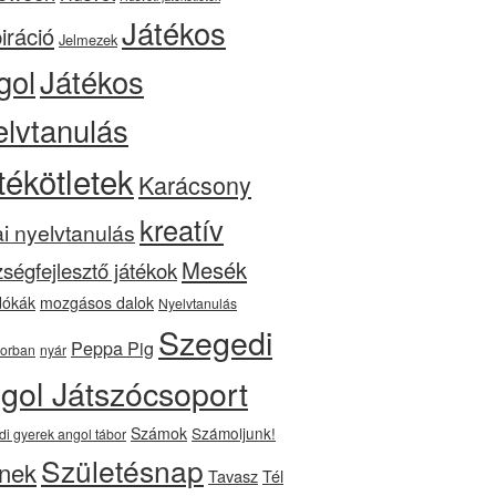
Játékos
iráció
Jelmezek
gol
Játékos
elvtanulás
tékötletek
Karácsony
kreatív
ai nyelvtanulás
Mesék
ségfejlesztő játékok
ókák
mozgásos dalok
Nyelvtanulás
Szegedi
Peppa Pig
orban
nyár
gol Játszócsoport
Számok
Számoljunk!
di gyerek angol tábor
Születésnap
nek
Tavasz
Tél