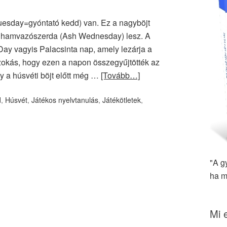
esday=gyóntató kedd) van. Ez a nagyböjt
ár hamvazószerda (Ash Wednesday) lesz. A
y vagyis Palacsinta nap, amely lezárja a
szokás, hogy ezen a napon összegyűjtötték az
gy a húsvéti böjt előtt még …
[Tovább…]
d
,
Húsvét
,
Játékos nyelvtanulás
,
Játékötletek
,
"A g
ha m
Mi 