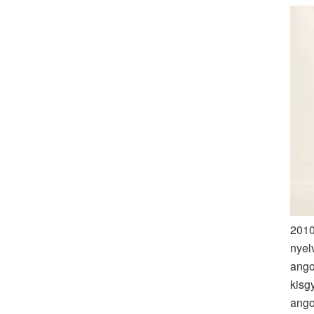
2010
nyel
ango
kisg
ango