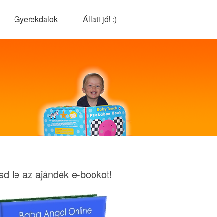
Gyerekdalok
Állati jó! :)
tsd le az ajándék e-bookot!