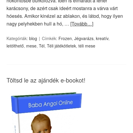
hóköntösbe burkólózva. Idén is elmaradt a fehér
karácsony, de azért csak ideért mostanra a várva várt
hóesés. Amikor kinézel az ablakon, és látod, hogy ilyen
nagy pelyhekben hull a hó, …
[Tovább…]
Kategóriák:
blog
Címkék:
Frozen
,
Jégvarázs
,
kreatív
,
letölthető
,
mese
,
Tél
,
Téli játékötletek
,
téli mese
Töltsd le az ajándék e-bookot!