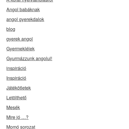
Angol babáknak
angol gyerekdalok
blog
gyerek angol
Gyermeklélek
Gyurmázzunk angolul!
inspiráció
Inspiráció
Játékötletek
Letölthető
Mesék
Mire jó …?
Momó sorozat