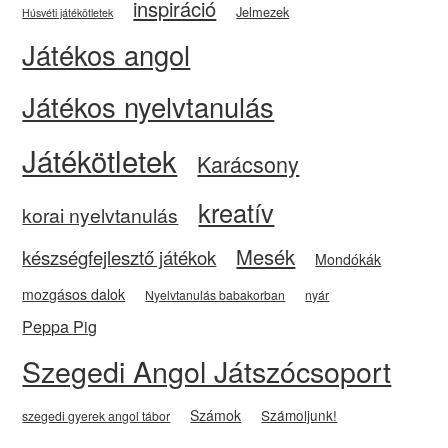
inspiráció
Jelmezek
Húsvéti játékötletek
Játékos angol
Játékos nyelvtanulás
Játékötletek
Karácsony
kreatív
korai nyelvtanulás
Mesék
készségfejlesztő játékok
Mondókák
mozgásos dalok
Nyelvtanulás babakorban
nyár
Peppa Pig
Szegedi Angol Játszócsoport
Számok
Számoljunk!
szegedi gyerek angol tábor