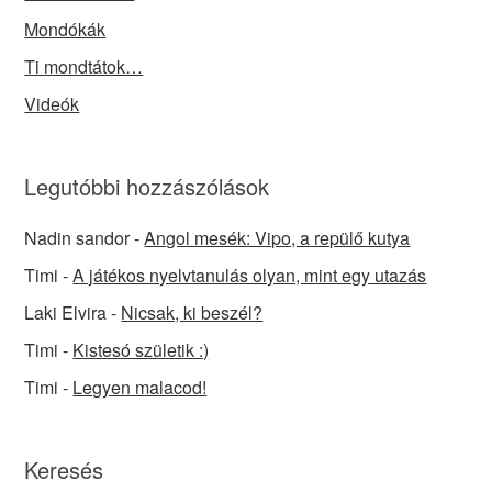
Mondókák
Ti mondtátok…
Videók
Legutóbbi hozzászólások
Nadin sandor
-
Angol mesék: Vipo, a repülő kutya
Timi
-
A játékos nyelvtanulás olyan, mint egy utazás
Laki Elvira
-
Nicsak, ki beszél?
Timi
-
Kistesó születik :)
Timi
-
Legyen malacod!
Keresés