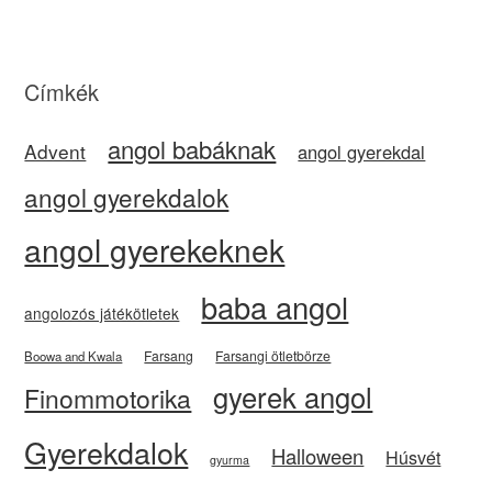
Címkék
angol babáknak
Advent
angol gyerekdal
angol gyerekdalok
angol gyerekeknek
baba angol
angolozós játékötletek
Farsang
Farsangi ötletbörze
Boowa and Kwala
gyerek angol
Finommotorika
Gyerekdalok
Halloween
Húsvét
gyurma