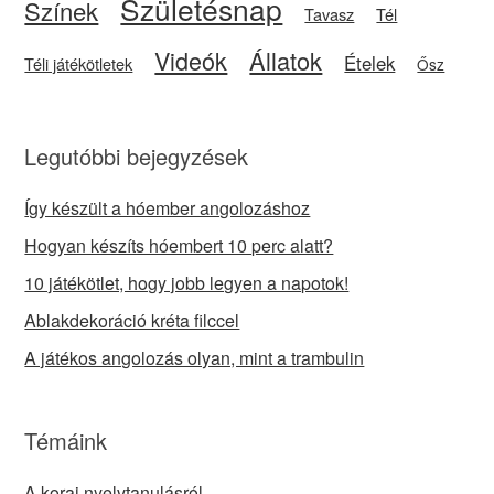
Születésnap
Színek
Tavasz
Tél
Videók
Állatok
Ételek
Téli játékötletek
Ősz
Legutóbbi bejegyzések
Így készült a hóember angolozáshoz
Hogyan készíts hóembert 10 perc alatt?
10 játékötlet, hogy jobb legyen a napotok!
Ablakdekoráció kréta filccel
A játékos angolozás olyan, mint a trambulin
Témáink
A korai nyelvtanulásról