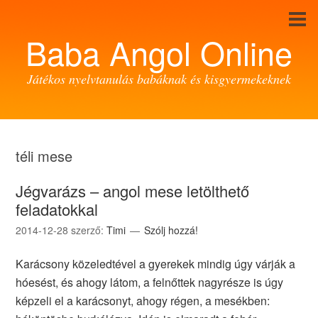
Baba Angol Online
Játékos nyelvtanulás babáknak és kisgyermekeknek
téli mese
Jégvarázs – angol mese letölthető
feladatokkal
2014-12-28
szerző:
Timi
Szólj hozzá!
Karácsony közeledtével a gyerekek mindig úgy várják a
hóesést, és ahogy látom, a felnőttek nagyrésze is úgy
képzeli el a karácsonyt, ahogy régen, a mesékben: