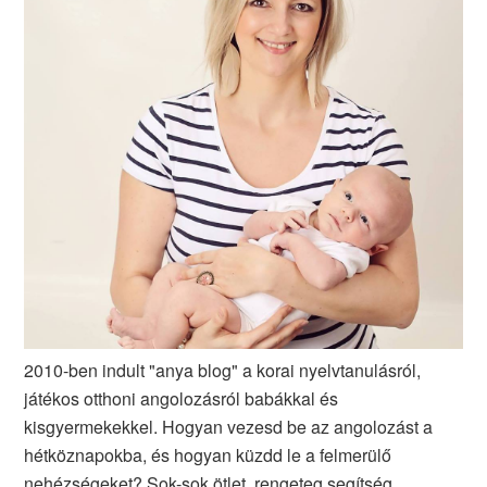
2010-ben indult "anya blog" a korai nyelvtanulásról,
játékos otthoni angolozásról babákkal és
kisgyermekekkel. Hogyan vezesd be az angolozást a
hétköznapokba, és hogyan küzdd le a felmerülő
nehézségeket? Sok-sok ötlet, rengeteg segítség,