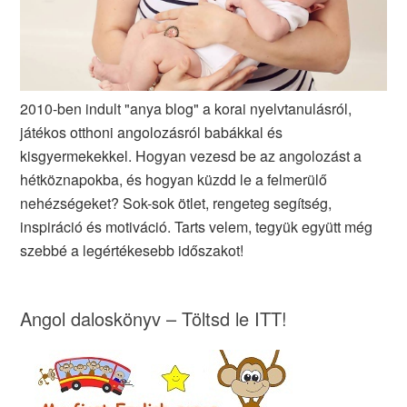
2010-ben indult "anya blog" a korai nyelvtanulásról,
játékos otthoni angolozásról babákkal és
kisgyermekekkel. Hogyan vezesd be az angolozást a
hétköznapokba, és hogyan küzdd le a felmerülő
nehézségeket? Sok-sok ötlet, rengeteg segítség,
inspiráció és motiváció. Tarts velem, tegyük együtt még
szebbé a legértékesebb időszakot!
Angol daloskönyv – Töltsd le ITT!