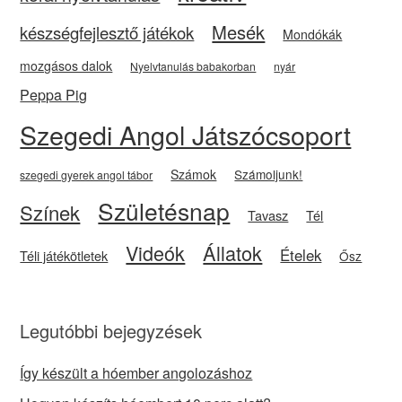
Mesék
készségfejlesztő játékok
Mondókák
mozgásos dalok
Nyelvtanulás babakorban
nyár
Peppa Pig
Szegedi Angol Játszócsoport
Számok
Számoljunk!
szegedi gyerek angol tábor
Születésnap
Színek
Tavasz
Tél
Videók
Állatok
Ételek
Téli játékötletek
Ősz
Legutóbbi bejegyzések
Így készült a hóember angolozáshoz