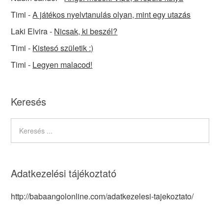
Timi
-
A játékos nyelvtanulás olyan, mint egy utazás
Laki Elvira
-
Nicsak, ki beszél?
Timi
-
Kistesó születik :)
Timi
-
Legyen malacod!
Keresés
Adatkezelési tájékoztató
http://babaangolonline.com/adatkezelesi-tajekoztato/