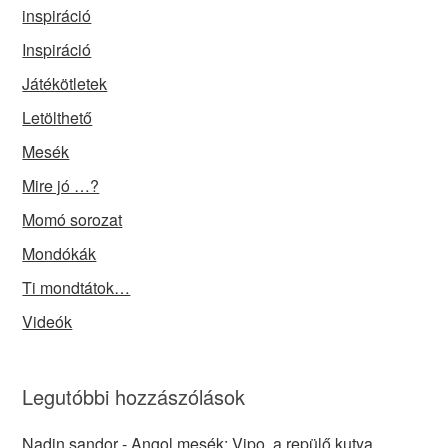
inspiráció
Inspiráció
Játékötletek
Letölthető
Mesék
Mire jó …?
Momó sorozat
Mondókák
Ti mondtátok…
Videók
Legutóbbi hozzászólások
Nadin sandor
-
Angol mesék: Vipo, a repülő kutya