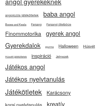
angol gyerekeknek
baba angol
angolozós játékötletek
Farsang
Farsangi ötletbörze
Boowa and Kwala
gyerek angol
Finommotorika
Gyerekdalok
Halloween
Húsvét
gyurma
inspiráció
Jelmezek
Húsvéti játékötletek
Játékos angol
Játékos nyelvtanulás
Játékötletek
Karácsony
kreatív
korai nyelvtanulás