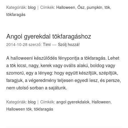
Kategóriák:
blog
Címkék:
Halloween
,
Ősz
,
pumpkin
,
tök
,
tökfaragás
Angol gyerekdal tökfaragáshoz
2014-10-28
szerző:
Timi
Szólj hozzá!
A halloweeni készülődés fénypontja a tökfaragás. Lehet
a tök kicsi, nagy, kerek vagy ovális alakú, boldog vagy
szomorú, egy a lényeg: hogy együtt készítjük, szépítjük,
faragjuk, a végeredmény teljesen egyedi lesz, és persze,
nem utolsó sorban a sajátunk.
Kategóriák:
blog
Címkék:
angol gyerekdalok
,
Halloween
,
Halloween tök
,
tökfaragás