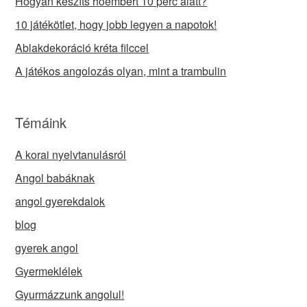
Hogyan készíts hóembert 10 perc alatt?
10 játékötlet, hogy jobb legyen a napotok!
Ablakdekoráció kréta filccel
A játékos angolozás olyan, mint a trambulin
Témáink
A korai nyelvtanulásról
Angol babáknak
angol gyerekdalok
blog
gyerek angol
Gyermeklélek
Gyurmázzunk angolul!