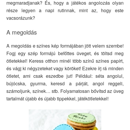
megmaradjanak? És, hogy a játékos angolozás olyan
része legyen a napi rutinnak, mint az, hogy este
vacsorázunk?
A megoldás
A megoldás e színes kép formájában jött velem szembe!
Fogj egy szép formájú befőttes üveget, és töltsd meg
ötletekkel! Keress otthon minél több színű színes papírt,
és vágj ki négyzeteket vagy köröket! Ezekre írj rá minden
ötletet, ami csak eszedbe jut! Például: séta angolul,
bújócska, gyurma, keresd a párját, angol reggeli,
számoljunk, színek… stb. Folyamatosan bővítsd az üveg
tartalmát újabb és újabb tippekkel, játékötletekkel!