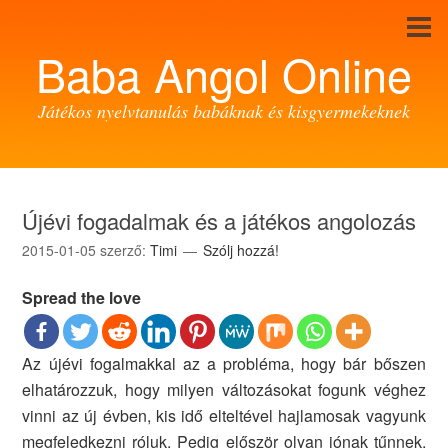
Baba Angol Online
Játékos nyelvtanulás babáknak és kisgyermekeknek
Újévi fogadalmak és a játékos angolozás
2015-01-05
szerző:
Timi
Szólj hozzá!
Spread the love
Az újévi fogalmakkal az a probléma, hogy bár bőszen
elhatározzuk, hogy milyen változásokat fogunk véghez
vinni az új évben, kis idő elteltével hajlamosak vagyunk
megfeledkezni róluk. Pedig először olyan jónak tűnnek,