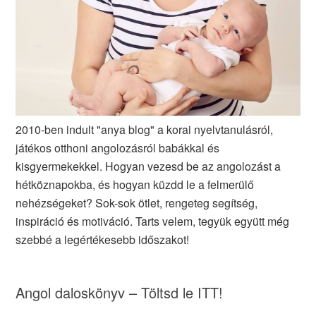
2010-ben indult "anya blog" a korai nyelvtanulásról,
játékos otthoni angolozásról babákkal és
kisgyermekekkel. Hogyan vezesd be az angolozást a
hétköznapokba, és hogyan küzdd le a felmerülő
nehézségeket? Sok-sok ötlet, rengeteg segítség,
inspiráció és motiváció. Tarts velem, tegyük együtt még
szebbé a legértékesebb időszakot!
Angol daloskönyv – Töltsd le ITT!