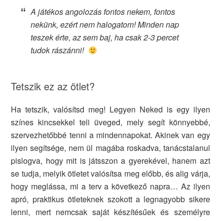
A játékos angolozás fontos nekem, fontos
nekünk, ezért nem halogatom! Minden nap
teszek érte, az sem baj, ha csak 2-3 percet
tudok rászánni!
Tetszik ez az ötlet?
Ha tetszik, valósítsd meg! Legyen Neked is egy ilyen
színes kincsekkel teli üveged, mely segít könnyebbé,
szervezhetőbbé tenni a mindennapokat. Akinek van egy
ilyen segítsége, nem ül magába roskadva, tanácstalanul
pislogva, hogy mit is játsszon a gyerekével, hanem azt
se tudja, melyik ötletet valósítsa meg előbb, és alig várja,
hogy meglássa, mi a terv a következő napra… Az ilyen
apró, praktikus ötleteknek szokott a legnagyobb sikere
lenni, mert nemcsak saját készítésűek és személyre