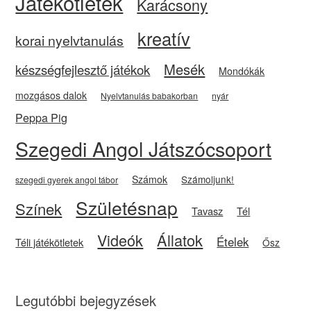
Játékötletek
Karácsony
kreatív
korai nyelvtanulás
Mesék
készségfejlesztő játékok
Mondókák
mozgásos dalok
Nyelvtanulás babakorban
nyár
Peppa Pig
Szegedi Angol Játszócsoport
Számok
Számoljunk!
szegedi gyerek angol tábor
Születésnap
Színek
Tavasz
Tél
Videók
Állatok
Ételek
Téli játékötletek
Ősz
Legutóbbi bejegyzések