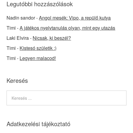
Legutóbbi hozzászólások
Nadin sandor
-
Angol mesék: Vipo, a repülő kutya
Timi
-
A játékos nyelvtanulás olyan, mint egy utazás
Laki Elvira
-
Nicsak, ki beszél?
Timi
-
Kistesó születik :)
Timi
-
Legyen malacod!
Keresés
Adatkezelési tájékoztató