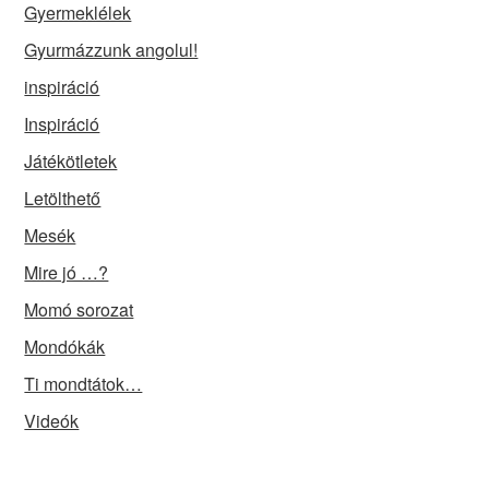
Gyermeklélek
Gyurmázzunk angolul!
inspiráció
Inspiráció
Játékötletek
Letölthető
Mesék
Mire jó …?
Momó sorozat
Mondókák
Ti mondtátok…
Videók