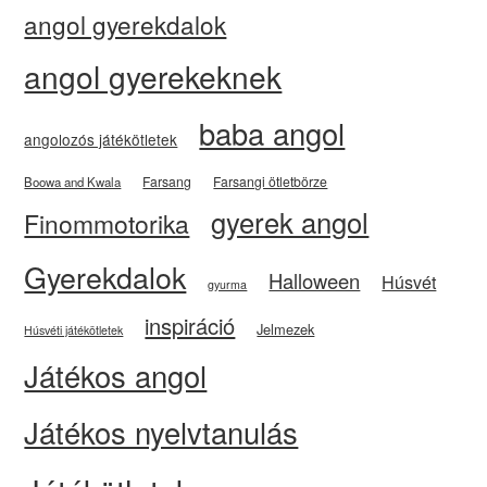
angol gyerekdalok
angol gyerekeknek
baba angol
angolozós játékötletek
Farsang
Farsangi ötletbörze
Boowa and Kwala
gyerek angol
Finommotorika
Gyerekdalok
Halloween
Húsvét
gyurma
inspiráció
Jelmezek
Húsvéti játékötletek
Játékos angol
Játékos nyelvtanulás