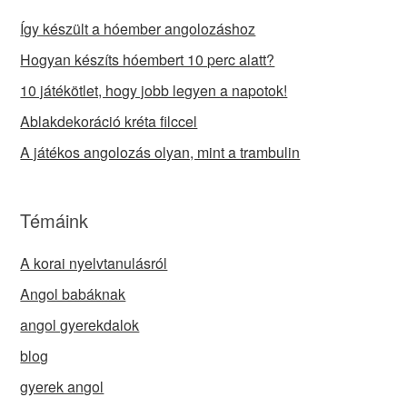
Így készült a hóember angolozáshoz
Hogyan készíts hóembert 10 perc alatt?
10 játékötlet, hogy jobb legyen a napotok!
Ablakdekoráció kréta filccel
A játékos angolozás olyan, mint a trambulin
Témáink
A korai nyelvtanulásról
Angol babáknak
angol gyerekdalok
blog
gyerek angol