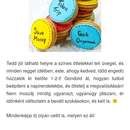
Tedd jól látható helyre a színes ötletekkel teli üveget, és
minden reggel (délben, este, ahogy kedved, időd engedi)
húzzatok ki belőle 1-2-t! Gondold át, hogyan tudod
beépíteni a napirendetekbe, és ötletelj a megvalósításán!
Nem muszáj mindig ugyanazt, ugyanúgy játszani, ér
időnként változtatni a bevált szokásokon, és kell is.
Mindenképp írj olyan cetlit is, melyen ez áll: