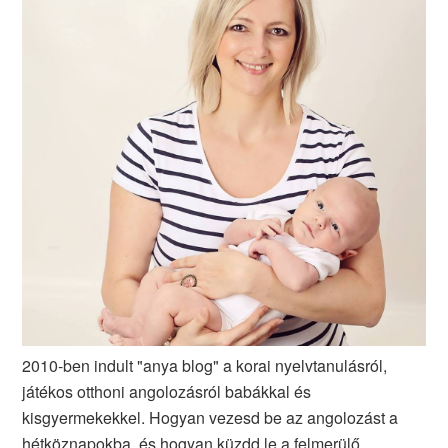
2010-ben indult "anya blog" a korai nyelvtanulásról,
játékos otthoni angolozásról babákkal és
kisgyermekekkel. Hogyan vezesd be az angolozást a
hétköznapokba, és hogyan küzdd le a felmerülő