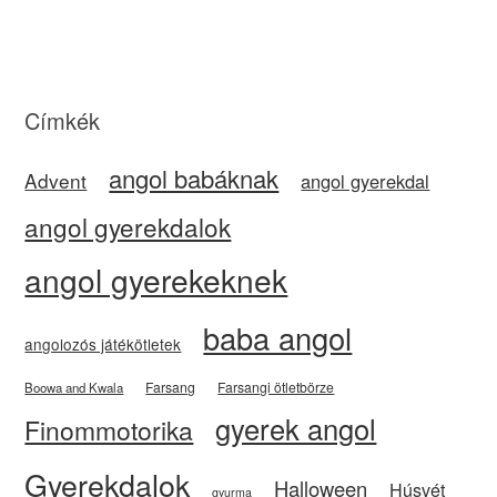
Címkék
angol babáknak
Advent
angol gyerekdal
angol gyerekdalok
angol gyerekeknek
baba angol
angolozós játékötletek
Farsang
Farsangi ötletbörze
Boowa and Kwala
gyerek angol
Finommotorika
Gyerekdalok
Halloween
Húsvét
gyurma