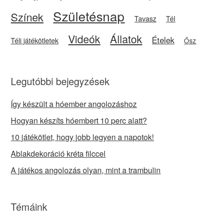
Születésnap
Színek
Tavasz
Tél
Videók
Állatok
Ételek
Téli játékötletek
Ősz
Legutóbbi bejegyzések
Így készült a hóember angolozáshoz
Hogyan készíts hóembert 10 perc alatt?
10 játékötlet, hogy jobb legyen a napotok!
Ablakdekoráció kréta filccel
A játékos angolozás olyan, mint a trambulin
Témáink