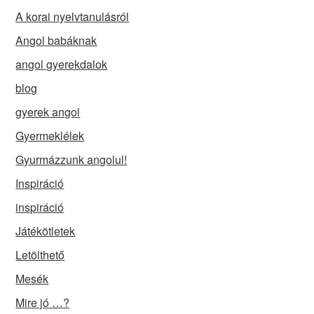
A korai nyelvtanulásról
Angol babáknak
angol gyerekdalok
blog
gyerek angol
Gyermeklélek
Gyurmázzunk angolul!
Inspiráció
inspiráció
Játékötletek
Letölthető
Mesék
Mire jó …?