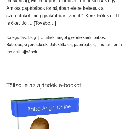
mostanság, Marci naponta többször elénekli csak úgy.
Amióta papírbábok formájában életre keltettük a
szereplőket, még gyakrabban „zenéli”. Készítsétek el Ti
is őket! Jó …
[Tovább…]
Kategóriák:
blog
Címkék:
angol gyerekeknek
,
bábok
,
Bábozás
,
Gyerekdalok
,
Játékötletek
,
papírbábok
,
The farmer in
the dell
,
ujjbábok
Töltsd le az ajándék e-bookot!