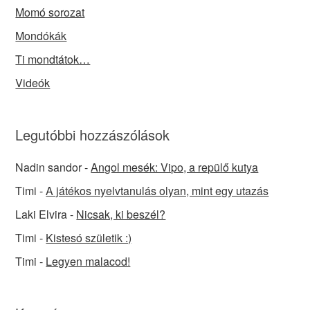
Momó sorozat
Mondókák
Ti mondtátok…
Videók
Legutóbbi hozzászólások
Nadin sandor
-
Angol mesék: Vipo, a repülő kutya
Timi
-
A játékos nyelvtanulás olyan, mint egy utazás
Laki Elvira
-
Nicsak, ki beszél?
Timi
-
Kistesó születik :)
Timi
-
Legyen malacod!