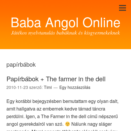
Baba Angol Online
Játékos nyelvtanulás babáknak és kisgyermekeknek
papírbábok
Papírbábok + The farmer in the dell
2010-11-23
szerző:
Timi
Egy hozzászólás
Egy korábbi bejegyzésben bemutattam egy olyan dalt,
amit hallgatva az embernek kedve támad táncra
perdülni. Igen, a The Farmer in the dell című népszerű
angol gyerekdalról van szó.
Nálunk nagy sláger