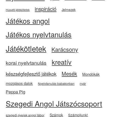
inspiráció
Jelmezek
Húsvéti játékötletek
Játékos angol
Játékos nyelvtanulás
Játékötletek
Karácsony
kreatív
korai nyelvtanulás
Mesék
készségfejlesztő játékok
Mondókák
mozgásos dalok
Nyelvtanulás babakorban
nyár
Peppa Pig
Szegedi Angol Játszócsoport
Számok
Számoljunk!
szegedi gyerek angol tábor